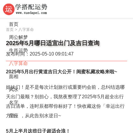
首页
首页
>
八字算命
周公解梦
2025年5月哪日适宜出门及吉日查询
生肖运势
发布时间：2025-05-10 09:01:47
八字算命
2025年5月出行黄道吉日大公开！闺蜜私藏攻略来啦~
面相
姐妹们！是不是每次计划旅行或重要约会前，总纠结选哪
风水
天出门最顺？别担心，我熬夜整理了2025年5月超全出行
名字
吉日清单，连时辰都帮你标好了！快收藏这份「幸运出行
方法」，从此告别水逆日~
星座
5月上半月这些日子超适合浪！