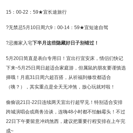
15：00-22：59★宜长途旅行
?无禁忌5月10日周六9：00-14：59★宜短途自驾
?忌搬家入宅
下半月这些隐藏好日子别错过！
5月20日简直是表白专用日！宜出行宜安床，情侣们快记
下来~5月25日周日超适合家庭游，但属鼠的朋友要谨慎选
择哦！月底31日周六超百搭，从祈福到修坟都适合
（咦？），其实重点是全天无冲煞，放心玩就对啦！
偷偷说21日-22日连续两天宜出行超罕见！特别适合安排
跨城演唱会或商务洽谈，连嗨48小时都不怕触霉头！不过
22日下午要留意冲鸡煞西，建议把重要行程安排在上午完
成~