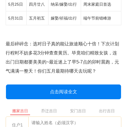
5月25日
四月廿八
纳采/嫁娶/出行
周末家庭日首选
5月31日
五月初五
嫁娶/祈福/出行
端午节前错峰游
最后碎碎念：选对日子真的能让旅途顺心十倍！下次计划
行程时不妨多花3分钟查查黄历。毕竟咱们精致女孩，连
出门日期都要美美的~最近迷上了早5-7点的卯时晨跑，元
气满满一整天！你们五月最期待哪天去玩呢？
点击阅读全文
搬家吉日
乔迁吉日
安门吉日
出行吉日
住户1