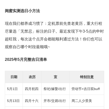
闺蜜实测选日小方法
现在我们都养成习惯了：定机票前先查老黄历，重大行程
尽量选「无禁忌」标注的日子。最近发现下午3-5点的申时
超旺我，每次这个点开会都能顺利通过方法！你们也可以
观察自己哪个时段最顺哦~
2025年5月完整吉日清单
日期
农历
宜
特别注意
5月1日
四月初四
祭祀/嫁娶/出行
劳动节+吉日双buff
5月13日
四月十六
开市/交易/出行
周二人少景美