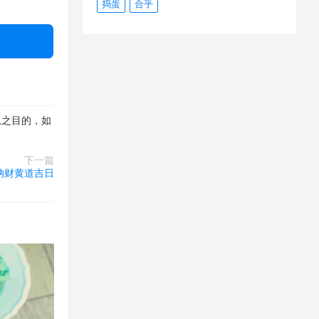
捣蛋
合乎
照，记得穿浅
息之目的，如
下一篇
 纳财黄道吉日