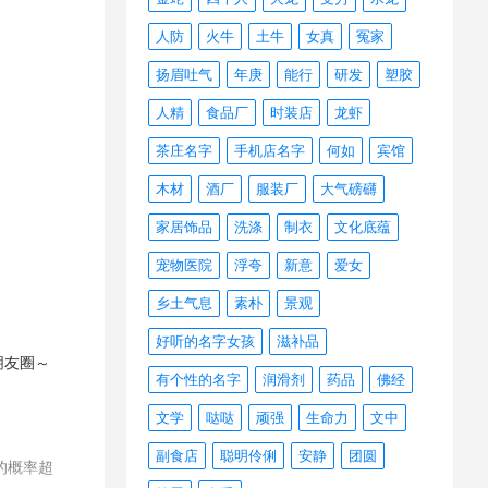
人防
火牛
土牛
女真
冤家
扬眉吐气
年庚
能行
研发
塑胶
人精
食品厂
时装店
龙虾
茶庄名字
手机店名字
何如
宾馆
木材
酒厂
服装厂
大气磅礴
家居饰品
洗涤
制衣
文化底蕴
宠物医院
浮夸
新意
爱女
乡土气息
素朴
景观
好听的名字女孩
滋补品
朋友圈～
有个性的名字
润滑剂
药品
佛经
文学
哒哒
顽强
生命力
文中
副食店
聪明伶俐
安静
团圆
的概率超