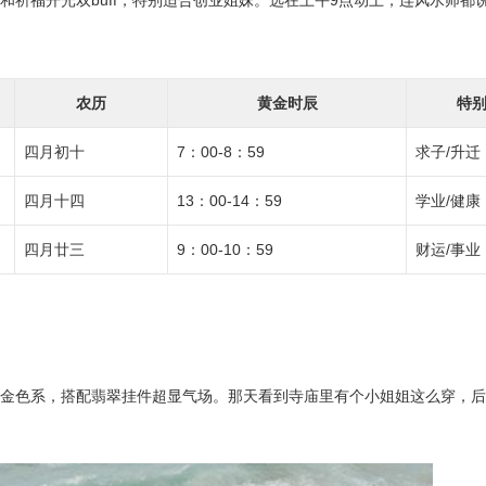
易和祈福开光双buff，特别适合创业姐妹。选在上午9点动土，连风水师都
农历
黄金时辰
特
四月初十
7：00-8：59
求子/升迁
四月十四
13：00-14：59
学业/健康
四月廿三
9：00-10：59
财运/事业
穿金色系，搭配翡翠挂件超显气场。那天看到寺庙里有个小姐姐这么穿，