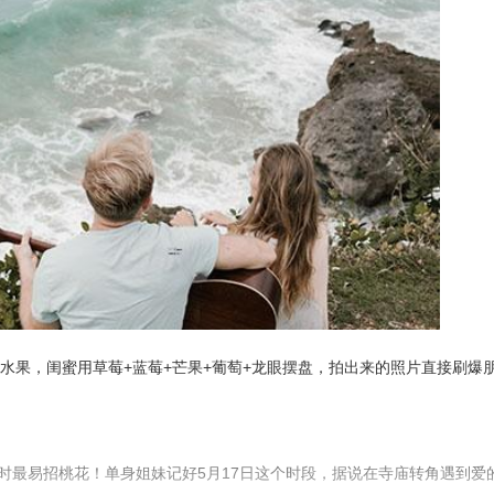
色水果，闺蜜用草莓+蓝莓+芒果+葡萄+龙眼摆盘，拍出来的照片直接刷爆
酉时最易招桃花！单身姐妹记好5月17日这个时段，据说在寺庙转角遇到爱