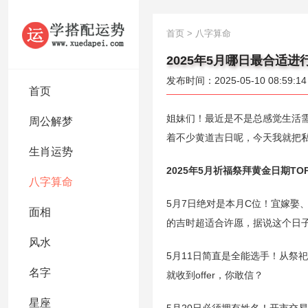
首页
>
八字算命
2025年5月哪日最合适
发布时间：2025-05-10 08:59:14
首页
姐妹们！最近是不是总感觉生活需
周公解梦
着不少黄道吉日呢，今天我就把
生肖运势
2025年5月祈福祭拜黄金日期TOP
八字算命
5月7日绝对是本月C位！宜嫁娶
面相
的吉时超适合许愿，据说这个日
风水
5月11日简直是全能选手！从祭
名字
就收到offer，你敢信？
星座