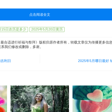
愿加速实现～下次闺蜜聚会就定在5月22日吧，既能集体祈福又能拍美
点击阅读全文
带"八"的日子许愿特别灵，你们有没有什么独家小方法？
5月15日农历是多少
2025年5月20日黄历
哪日最合适进行祈福与祭拜》版权归原作者所有，转载文章仅为传播更多信
联系我们修改或删除，多谢。
的吉利日
2025年5月哪日最好