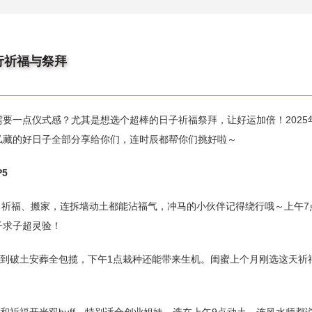
进行祈福与祭拜
要一点仪式感？尤其是想选个超棒的日子祈福祭拜，让好运加倍！2025
私藏的好日子全部分享给你们，连时辰都帮你们挑好啦～
5
、祈福、搬家，连拆墙动土都能沾福气，冲马的小伙伴记得绕行哦～上午7
子求子超灵验！
祀到破土安葬全包揽，下午1点栽种还能带来生机。闺蜜上个月刚选这天祈