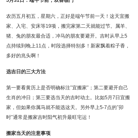
5月31日：端午节前，双喜临门
农历五月初五，星期六，正好是端午节前一天！这天宜搬
家、入宅、安床等19项，搬完家第二天就能过节。属羊、
猪、兔的朋友最合适，冲马的朋友要避开。吉时从早上5
点持续到晚上11点，时段选择特别多！新家飘着粽子香，
多好的兆头啊！
选吉日的三大方法
第一要看黄历上是否明确标注"宜搬家"；第二要避开自己
生肖的冲日；第三要选当天的吉时动土。比如5月7日宜搬
家，但如果你属马就不能选这天。另外早上5-7点的"卯
时"通常是搬家吉时阳气初升最旺宅运！
搬家当天的注意事项