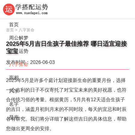
首页
首页
>
八字算命
周公解梦
2025年5月吉日生孩子最佳推荐 哪日适宜迎接
宝宝
生肖运势
发布时间：2026-06-03
八字算命
面相
2025年5月是许多个庭计划迎接新生命的重要月份，选择
一个吉利的日子不仅寄托了对宝宝未来的美好祝愿，也符
风水
合传统习俗的考量。根据黄历，5月共有12天适合生孩子
名字
的吉日，涵盖月初到月末的不同时段，每天的宜忌和时辰
星座
各有讲究。我们将分详细了解这些吉日的具体信息，帮助
您做出更周全的安排。