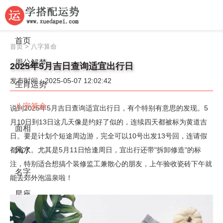
首页
首页
>
八字算命
周公解梦
2025年5月吉日查询适宜出行日
发布时间：2025-05-07 12:02:42
生肖运势
八字算命
说到2025年5月吉日查询适宜出行日，有个特别有意思的发现。5
月10日到13日这几天像是约好了似的，连续四天都被标为黄道吉
面相
日。要是计划个短途周边游，完全可以10号出发13号回，连请假
都省了。尤其是5月11日恰逢周日，宜出行还带"拆卸修造"的标
风水
注，特别适合想搞个装修监工兼散心的朋友，上午验收瓷砖下午就
名字
能去郊外泡温泉啦！
星座