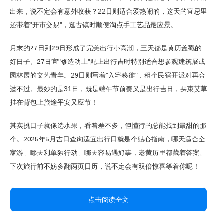
出来，说不定会有意外收获？22日则适合爱热闹的，这天的宜忌里
还带着"开市交易"，逛古镇时顺便淘点手工艺品最应景。
月末的27日到29日形成了完美出行小高潮，三天都是黄历盖戳的
好日子。27日宜"修造动土"配上出行吉时特别适合想参观建筑展或
园林展的文艺青年。29日则写着"入宅移徙"，租个民宿开派对再合
适不过。最妙的是31日，既是端午节前奏又是出行吉日，买束艾草
挂在背包上旅途平安又应节！
其实挑日子就像选水果，看着差不多，但懂行的总能找到最甜的那
个。2025年5月吉日查询适宜出行日就是个贴心指南，哪天适合全
家游、哪天利单独行动、哪天容易遇好事，老黄历里都藏着答案。
下次旅行前不妨多翻两页日历，说不定会有双倍惊喜等着你呢！
点击阅读全文