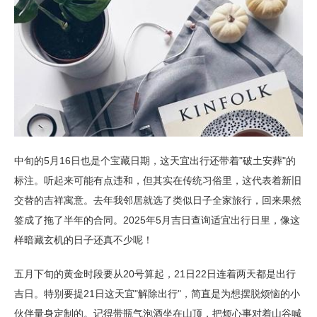
中旬的5月16日也是个宝藏日期，这天宜出行还带着"破土安葬"的
标注。听起来可能有点违和，但其实在传统习俗里，这代表着新旧
交替的吉祥寓意。去年我邻居就选了类似日子全家旅行，回来果然
签成了拖了半年的合同。2025年5月吉日查询适宜出行日里，像这
样暗藏玄机的日子还真不少呢！
五月下旬的黄金时段要从20号算起，21日22日连着两天都是出行
吉日。特别要提21日这天宜"解除出行"，简直是为想摆脱烦恼的小
伙伴量身定制的。记得带瓶气泡酒坐在山顶，把烦心事对着山谷喊