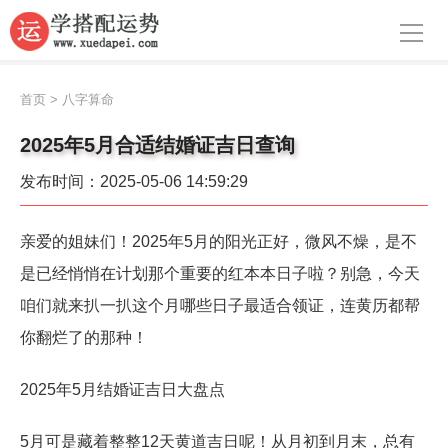
导航
首页
首页
>
八字算命
周公解梦
2025年5月合适结婚证吉日查询
生肖运势
发布时间：2025-05-06 14:59:29
八字算命
亲爱的姐妹们！2025年5月的阳光正好，微风不燥，是不
面相
是已经悄悄在计划那个重要的红本本日子啦？别急，今天
风水
咱们就来扒一扒这个月哪些日子最适合领证，连黄历都帮
你翻烂了的那种！
名字
2025年5月结婚证吉日大盘点
星座
5月可是藏着整整12天黄道吉日呢！从月初到月末，总有