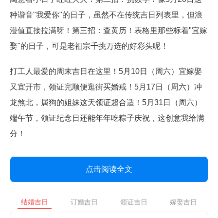
种谐音"我爱你"的日子，虽然不在传统吉日列表里，但浪
漫值直接拉满呀！第三招：查黄历！表格里那些标着"宜嫁
娶"的日子，可是老祖宗千挑万选的好彩头呢！
打工人最爱的周末吉日在这里！5月10日（周六）宜嫁娶
又宜开市，领证完顺便逛街买婚戒！5月17日（周六）冲
龙煞北，属狗的姐妹这天领证超合适！5月31日（周六）
端午节，领证纪念日还能年年吃粽子庆祝，这创意我给满
分！
点击阅读全文
结婚吉日
订婚吉日
领证吉日
嫁娶吉日