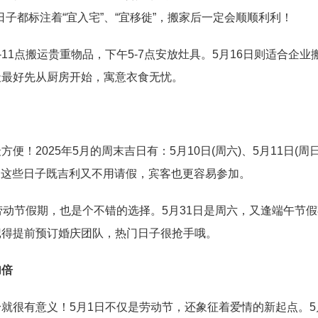
些日子都标注着“宜入宅”、“宜移徙”，搬家后一定会顺顺利利！
-11点搬运贵重物品，下午5-7点安放灶具。5月16日则适合企业
天最好先从厨房开始，寓意衣食无忧。
！2025年5月的周末吉日有：5月10日(周六)、5月11日(周日
)等。这些日子既吉利又不用请假，宾客也更容易参加。
劳动节假期，也是个不错的选择。5月31日是周六，又逢端午节
记得提前预订婚庆团队，热门日子很抢手哦。
加倍
就很有意义！5月1日不仅是劳动节，还象征着爱情的新起点。5月