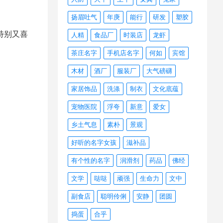
扬眉吐气
年庚
能行
研发
塑胶
特别又喜
人精
食品厂
时装店
龙虾
茶庄名字
手机店名字
何如
宾馆
木材
酒厂
服装厂
大气磅礴
家居饰品
洗涤
制衣
文化底蕴
宠物医院
浮夸
新意
爱女
乡土气息
素朴
景观
好听的名字女孩
滋补品
有个性的名字
润滑剂
药品
佛经
文学
哒哒
顽强
生命力
文中
副食店
聪明伶俐
安静
团圆
捣蛋
合乎