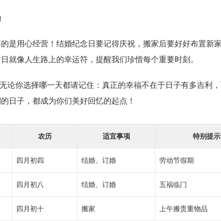
始
要的是用心经营！结婚纪念日要记得庆祝，搬家后要好好布置新
吉日就像人生路上的幸运符，提醒我们珍惜每个重要时刻。
子，无论你选择哪一天都请记住：真正的幸福不在于日子有多吉利
别的日子，都成为你们美好回忆的起点！
农历
适宜事项
特别提示
四月初四
结婚、订婚
劳动节假期
四月初八
结婚、订婚
五福临门
四月初十
搬家
上午搬贵重物品