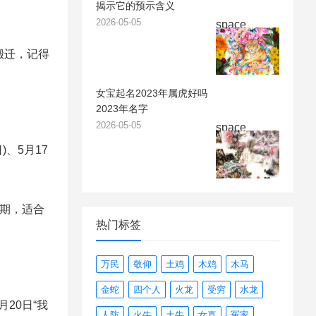
揭示它的预示含义
2026-05-05
space
搬迁，记得
女宝起名2023年属虎好吗
2023年名字
2026-05-05
space
)、5月17
假期，适合
热门标签
万民
敬仰
土鸡
木鸡
木马
金蛇
四个人
火龙
受穷
水龙
20日“我
人防
火牛
土牛
女真
冤家