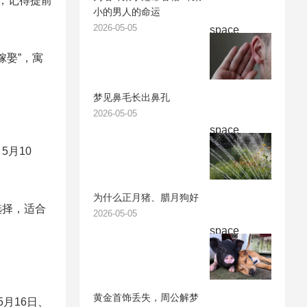
行，记得提前
小的男人的命运
2026-05-05
space
嫁娶”，寓
梦见鼻毛长出鼻孔
2026-05-05
space
5月10
。
为什么正月猪、腊月狗好
选择，适合
2026-05-05
space
黄金首饰丢失，周公解梦
月16日、