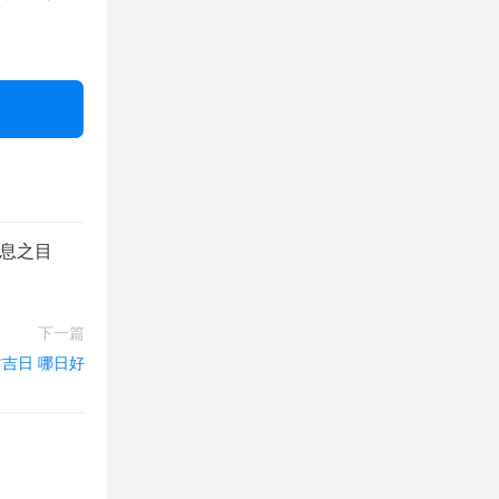
信息之目
下一篇
财吉日 哪日好