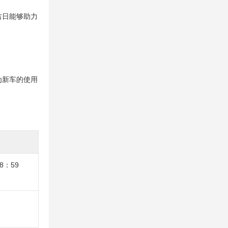
吉日能够助力
为新车的使用
8：59