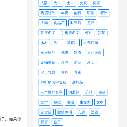
人防
火牛
土牛
女真
冤家
扬眉吐气
年庚
能行
研发
塑胶
人精
食品厂
时装店
龙虾
茶庄名字
手机店名字
何如
宾馆
木材
酒厂
服装厂
大气磅礴
家居饰品
洗涤
制衣
文化底蕴
宠物医院
浮夸
新意
爱女
乡土气息
素朴
景观
好听的名字女孩
滋补品
有个性的名字
润滑剂
药品
佛经
文学
哒哒
顽强
生命力
文中
副食店
聪明伶俐
安静
团圆
日子。如果你
捣蛋
合乎