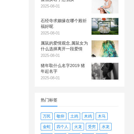
2025-08-01
石经寺求姻缘在哪个殿祈
福好呢
2025-08-01
属鼠的爱情观念,属鼠女为
什么选择离开一段爱情
2025-08-01
猪年取什么名字2019 猪
年起名字
2025-08-01
热门标签
万民
敬仰
土鸡
木鸡
木马
金蛇
四个人
火龙
受穷
水龙