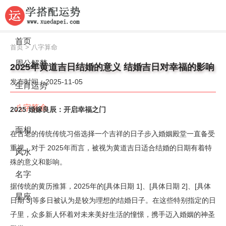
首页
首页
>
八字算命
周公解梦
2025年黄道吉日结婚的意义 结婚吉日对幸福的影响
发布时间：2025-11-05
生肖运势
八字算命
2025 婚嫁良辰：开启幸福之门
面相
在古老的传统传统习俗选择一个吉祥的日子步入婚姻殿堂一直备受
重视。对于 2025年而言，被视为黄道吉日适合结婚的日期有着特
风水
殊的意义和影响。
名字
据传统的黄历推算，2025年的[具体日期 1]、[具体日期 2]、[具体
星座
日期 3]等多日被认为是较为理想的结婚日子。在这些特别指定的日
子里，众多新人怀着对未来美好生活的憧憬，携手迈入婚姻的神圣