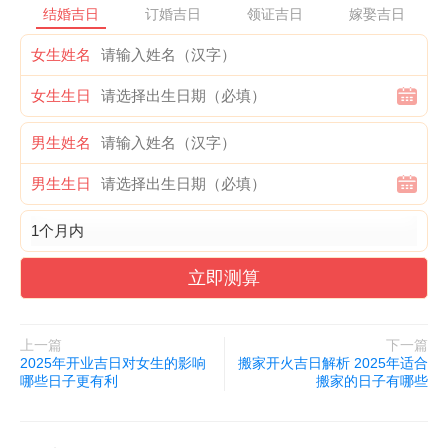
结婚吉日
订婚吉日
领证吉日
嫁娶吉日
感，还能够促进亲朋好友之间的情感交流，加深彼此的联系。
女生姓名
根据对社会婚礼的调查，发现吉日举行的婚礼参与人数平均比非吉
女生生日
日高出约 30%，而且现场的欢乐程度和融洽氛围也明显更好。社
交媒体上关于吉日结婚的焦点也更容易引发关注和介绍，进一步扩
男生姓名
大了新人幸福时刻的影响力和传播范围。
男生生日
四、婚姻质量的潜在提升
有观点认为，吉日结婚可能会对婚姻质量产生潜在的积极影响。因
立即测算
为在这个特殊的日子里，新人的心情愉悦，双方的沟通会更加顺
畅，对于未来的规划和期待也更加一致。这种积极的状态有助于在
婚姻初期建立起良好的沟通模式和相互理解的基础，为未来的幸福
上一篇
下一篇
2025年开业吉日对女生的影响
搬家开火吉日解析 2025年适合
生活打下坚实的基础。
哪些日子更有利
搬家的日子有哪些
一项对 1000 对夫妻的长期跟踪研究发现，在吉日结婚的夫妻在婚
后五年内的争吵频率平均比非吉日结婚的夫妻低 20%，对婚姻的