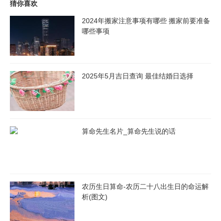
猜你喜欢
满意度也更高。这并不能完全归因于结婚吉日，但也不能忽视其潜
2024年搬家注意事项有哪些 搬家前要准备
在的积极作用。
哪些事项
五、经济方面的吉祥寓意
在商业社会中许多与婚姻相关的产业也会在吉日迎来高峰。从婚纱
2025年5月吉日查询 最佳结婚日选择
摄影到婚庆服务，从酒店预订到珠宝首饰，吉日结婚带来的繁荣不
仅为相关行业带来了经济效益，也象征着财富和繁荣的美好寓意。
这种经济上的活跃和吉祥的感觉也会在一定程度上增强新人及其家
庭对未来的信心和期待。
算命先生名片_算命先生说的话
从经济数据来看以[具体吉日]为例，当地的婚庆相关产业销售额较
平日增长了约 50%。这种经济的繁荣还会带动就业和相关产业的
发展，形成一个良性的循环。
农历生日算命-农历二十八出生日的命运解
析(图文)
六、生育与家庭的吉祥关联