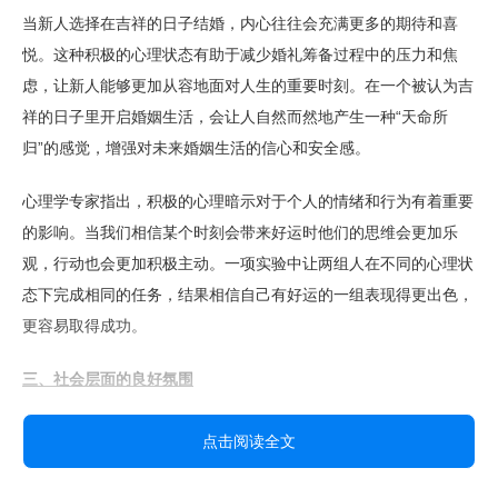
当新人选择在吉祥的日子结婚，内心往往会充满更多的期待和喜
悦。这种积极的心理状态有助于减少婚礼筹备过程中的压力和焦
虑，让新人能够更加从容地面对人生的重要时刻。在一个被认为吉
祥的日子里开启婚姻生活，会让人自然而然地产生一种“天命所
归”的感觉，增强对未来婚姻生活的信心和安全感。
心理学专家指出，积极的心理暗示对于个人的情绪和行为有着重要
的影响。当我们相信某个时刻会带来好运时他们的思维会更加乐
观，行动也会更加积极主动。一项实验中让两组人在不同的心理状
态下完成相同的任务，结果相信自己有好运的一组表现得更出色，
更容易取得成功。
三、社会层面的良好氛围
在吉日结婚，往往会吸引亲朋好友的齐聚一堂。大家的欢声笑语和
点击阅读全文
祝福声能够营造出一种热烈、喜庆的氛围，让新人感受到来自社会
的关爱和支持。这种良好的社会氛围不仅有助于增强新人的幸福