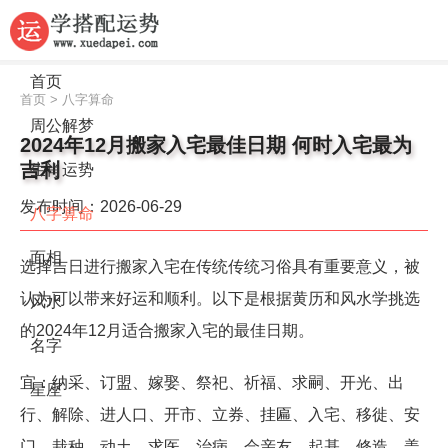
首页
首页
>
八字算命
周公解梦
2024年12月搬家入宅最佳日期 何时入宅最为
吉利
生肖运势
发布时间：2026-06-29
八字算命
面相
选择吉日进行搬家入宅在传统传统习俗具有重要意义，被
认为可以带来好运和顺利。以下是根据黄历和风水学挑选
风水
的2024年12月适合搬家入宅的最佳日期。
名字
宜：纳采、订盟、嫁娶、祭祀、祈福、求嗣、开光、出
星座
行、解除、进人口、开市、立券、挂匾、入宅、移徙、安
门、栽种、动土、求医、治病、会亲友、起基、修造、盖