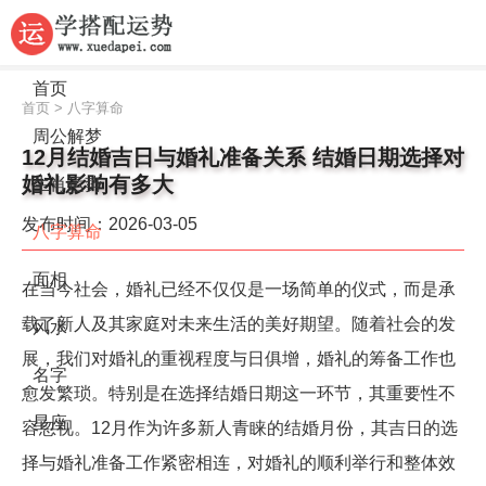
首页
首页
>
八字算命
周公解梦
12月结婚吉日与婚礼准备关系 结婚日期选择对
婚礼影响有多大
生肖运势
发布时间：2026-03-05
八字算命
面相
在当今社会，婚礼已经不仅仅是一场简单的仪式，而是承
载了新人及其家庭对未来生活的美好期望。随着社会的发
风水
展，我们对婚礼的重视程度与日俱增，婚礼的筹备工作也
名字
愈发繁琐。特别是在选择结婚日期这一环节，其重要性不
星座
容忽视。12月作为许多新人青睐的结婚月份，其吉日的选
择与婚礼准备工作紧密相连，对婚礼的顺利举行和整体效