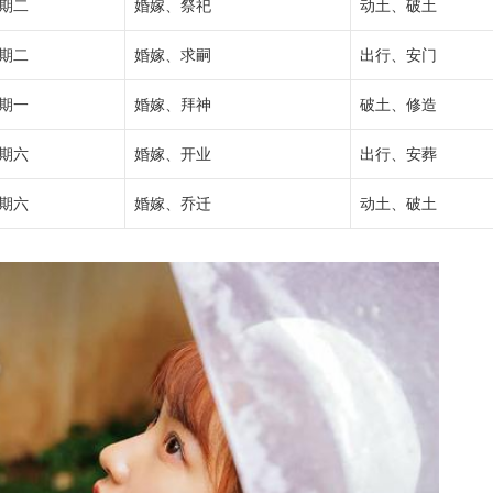
期二
婚嫁、祭祀
动土、破土
期二
婚嫁、求嗣
出行、安门
期一
婚嫁、拜神
破土、修造
期六
婚嫁、开业
出行、安葬
期六
婚嫁、乔迁
动土、破土