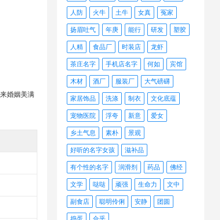
人防
火牛
土牛
女真
冤家
扬眉吐气
年庚
能行
研发
塑胶
人精
食品厂
时装店
龙虾
茶庄名字
手机店名字
何如
宾馆
木材
酒厂
服装厂
大气磅礴
未来婚姻美满
家居饰品
洗涤
制衣
文化底蕴
宠物医院
浮夸
新意
爱女
乡土气息
素朴
景观
好听的名字女孩
滋补品
有个性的名字
润滑剂
药品
佛经
文学
哒哒
顽强
生命力
文中
副食店
聪明伶俐
安静
团圆
捣蛋
合乎