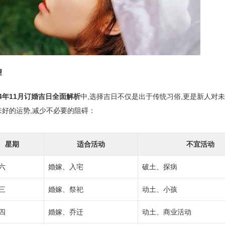
望
024年11月订婚吉日全面解析
中,选择吉日不仅是出于传统习俗,更是新人对
好的运势,减少不必要的阻碍：
星期
适合活动
不宜活动
六
婚嫁、入宅
破土、探病
三
婚嫁、祭祀
动土、小孩
四
婚嫁、乔迁
动土、商业活动