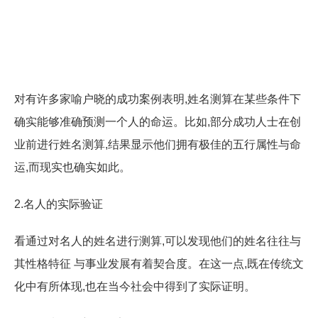
对有许多家喻户晓的成功案例表明,姓名测算在某些条件下
确实能够准确预测一个人的命运。比如,部分成功人士在创
业前进行姓名测算,结果显示他们拥有极佳的五行属性与命
运,而现实也确实如此。
2.名人的实际验证
看通过对名人的姓名进行测算,可以发现他们的姓名往往与
其性格特征 与事业发展有着契合度。在这一点,既在传统文
化中有所体现,也在当今社会中得到了实际证明。