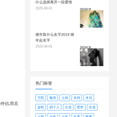
什么选择离开一段爱情
2025-08-01
space
猪年取什么名字2019 猪
年起名字
2025-08-01
space
热门标签
万民
敬仰
土鸡
木鸡
木马
伴侣,而且
金蛇
四个人
火龙
受穷
水龙
人防
火牛
土牛
女真
冤家