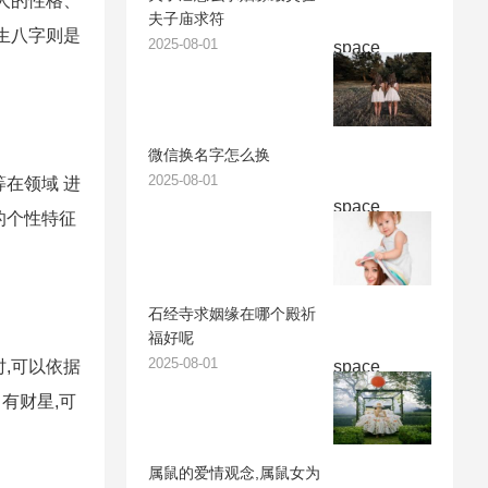
人的性格、
夫子庙求符
生八字则是
2025-08-01
space
微信换名字怎么换
2025-08-01
在领域 进
space
的个性特征
石经寺求姻缘在哪个殿祈
福好呢
2025-08-01
space
,可以依据
有财星,可
属鼠的爱情观念,属鼠女为