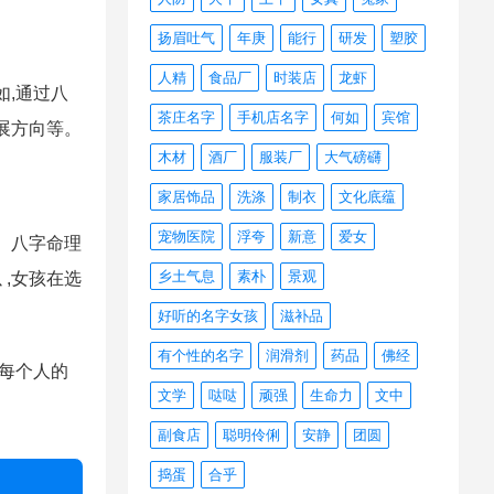
扬眉吐气
年庚
能行
研发
塑胶
人精
食品厂
时装店
龙虾
如,通过八
茶庄名字
手机店名字
何如
宾馆
展方向等。
木材
酒厂
服装厂
大气磅礴
家居饰品
洗涤
制衣
文化底蕴
宠物医院
浮夸
新意
爱女
。八字命理
乡土气息
素朴
景观
,女孩在选
好听的名字女孩
滋补品
有个性的名字
润滑剂
药品
佛经
。每个人的
文学
哒哒
顽强
生命力
文中
副食店
聪明伶俐
安静
团圆
捣蛋
合乎