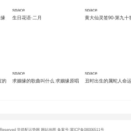
space
space
生缘
生日花语·二月
黄大仙灵签90-第九十
space
space
宜的
求姻缘的歌曲叫什么 求姻缘原唱
丑时出生的属蛇人命
s Reserved
学搭配运势网
网站地图
备案号:冀ICP备08006511号