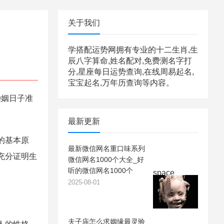
关于我们
学搭配运势网拥有专业的十二生肖,生
辰八字算命,姓名配对,免费测名字打
分,星座每日运势查询,在线周易起名,
宝宝起名,万年历查询等内容。
婚姻日子准
最新更新
的基本原
最新微信网名重口味系列
充分证明生
微信网名1000个大全_好
听的微信网名1000个
space
2025-08-01
夫子庙怎么求姻缘最灵验