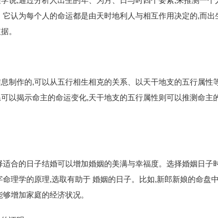
学说,通过分析人出生的年、为月、日与时四个要素,来推测一个
。它认为每个人的命运都是由天时地利人与相互作用决定的,而出
依据。
息制作的,可以从五行相生相克的关系、以天干地支的五行属性等
可以揭示命主的命运变化,天干地支的五行属性则可以推测命主
择适合的日子结婚可以增加婚姻的美满与幸福度。选择婚姻日子时
字命理学的原理,选取有助于 婚姻的日子。比如,新郎新娘的命盘中
能够增加家庭的经济状况。