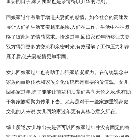
重要的日子,家人团聚也是亲情得以升华的时刻。
回娘家过年有助于增进夫妻间的感情。如今社会的高速发
展让人们的生活节奏越来越快,人们在工作、生活中往往忽
略了彼此间的情感需求。恰逢过年,回娘家过年能够让夫妻
双方得到更多的交流和亲密时光,有效缓解了工作压力和家
庭矛盾,使夫妻感情更加牢固。
女儿回娘家过年也有助于加强家族凝聚力。在传统观念中,
家族的血脉传承和家族文化传统都是重要的价值观。女儿
回娘家过年,除了能够让前辈和后辈们共享天伦之乐,也有助
于将家族凝聚力传承下去。尤其是对于一些家族重视家庭
文化的人来说,女儿回娘家过年更有其核心意义所在。
综上所述,女儿嫁出去是否可以回娘家过年并没有固定的答