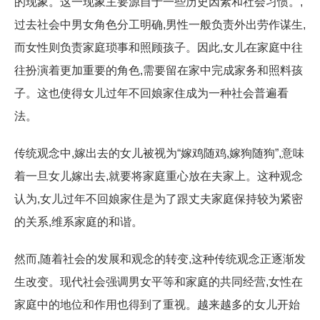
的现象。这一现象主要源自于一些历史因素和社会习惯。,
过去社会中男女角色分工明确,男性一般负责外出劳作谋生,
而女性则负责家庭琐事和照顾孩子。因此,女儿在家庭中往
往扮演着更加重要的角色,需要留在家中完成家务和照料孩
子。这也使得女儿过年不回娘家住成为一种社会普遍看
法。
传统观念中,嫁出去的女儿被视为“嫁鸡随鸡,嫁狗随狗”,意味
着一旦女儿嫁出去,就要将家庭重心放在夫家上。这种观念
认为,女儿过年不回娘家住是为了跟丈夫家庭保持较为紧密
的关系,维系家庭的和谐。
然而,随着社会的发展和观念的转变,这种传统观念正逐渐发
生改变。现代社会强调男女平等和家庭的共同经营,女性在
家庭中的地位和作用也得到了重视。越来越多的女儿开始