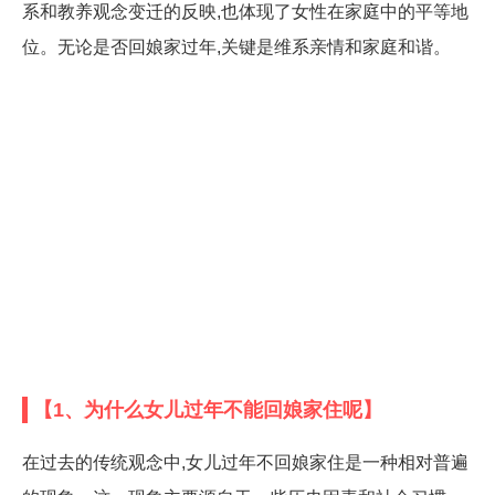
系和教养观念变迁的反映,也体现了女性在家庭中的平等地
位。无论是否回娘家过年,关键是维系亲情和家庭和谐。
【1、为什么女儿过年不能回娘家住呢】
在过去的传统观念中,女儿过年不回娘家住是一种相对普遍