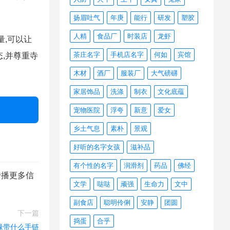
扬眉吐气
年庚
能行
研发
塑胶
人精
食品厂
时装店
龙虾
量,可以让
茶庄名字
手机店名字
何如
宾馆
,并尊重寺
木材
酒厂
服装厂
大气磅礴
家居饰品
洗涤
制衣
文化底蕴
宠物医院
浮夸
新意
爱女
乡土气息
素朴
景观
好听的名字女孩
滋补品
有个性的名字
润滑剂
药品
佛经
传播更多信
文学
哒哒
顽强
生命力
文中
副食店
聪明伶俐
安静
团圆
下一篇
捣蛋
合乎
缘带什么手链