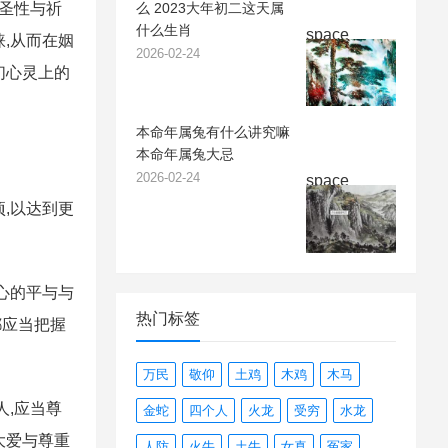
神圣性与祈
么 2023大年初二这天属
什么生肖
space
,从而在姻
2026-02-24
们心灵上的
本命年属兔有什么讲究嘛
本命年属兔大忌
2026-02-24
space
,以达到更
心的平与与
热门标签
都应当把握
万民
敬仰
土鸡
木鸡
木马
人,应当尊
金蛇
四个人
火龙
受穷
水龙
大爱与尊重
人防
火牛
土牛
女真
冤家