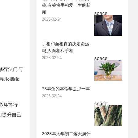
稿,有关快手相爱一生的新
闻
space
2026-02-24
手相和面相真的决定命运
吗,人面相和手相
2026-02-24
space
修行法门与
于寻求姻缘
75年兔的本命年是那一年
2026-02-24
space
参拜等行
们提升自己
2023年大年初二这天属什