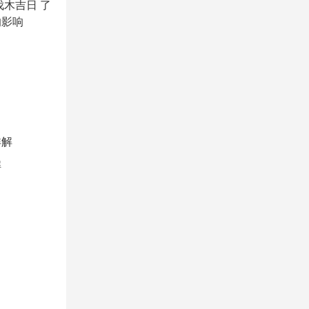
伐木吉日 了
的影响
解