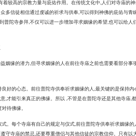
,有着较高的宗教力量与庇佑作用。在传统文化中,人们对寺庙的
众多信徒相信通过虔诚的祈求与供奉,可以得到神佛的庇佑与青睐
,来到普陀寺参拜,不仅可以进一步增加寻求姻缘的希望,也可以给人
议
益姻缘的潜力,但寻求姻缘的人在前往寺庙之前也需要看部分事项
持良好的心态。前往普陀寺供奉祈求姻缘的人,最关键的是保持内
意,才能引来真正的佛缘。所以 ,不管是在普陀寺还是其他寺庙,
度对待佛缘。
仪式。每个寺庙有自己的规定与仪式,前往普陀寺供奉祈求姻缘的
遵守寺庙的禁忌,还要尊重僧侣与其他信徒的宗教信仰。只有以