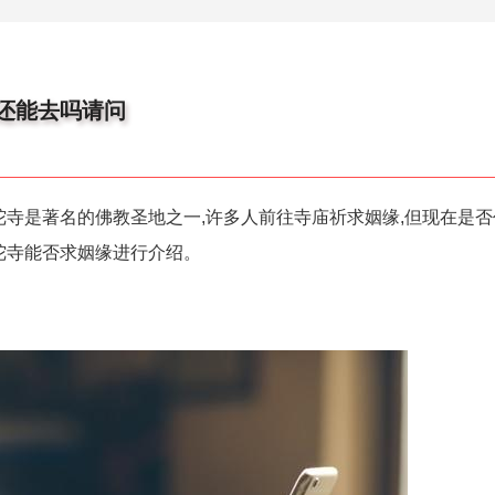
还能去吗请问
陀寺是著名的佛教圣地之一,许多人前往寺庙祈求姻缘,但现在是
陀寺能否求姻缘进行介绍。