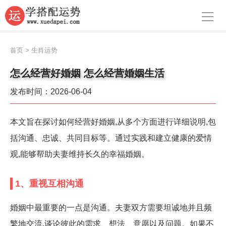
导航
首页
首页
>
生肖运势
周公解梦
怎么经营好婚姻 怎么经营婚姻生活
生肖运势
发布时间：2026-06-04
八字算命
本文旨在探讨如何经营好婚姻,从多个方面进行详细说明,包
面相
括沟通、忠诚、共同目标等。通过实践和建立健康的爱情
风水
观,能够帮助夫妻维持长久的幸福婚姻。
名字
1、重视互相沟通
星座
婚姻中最重要的一点是沟通。夫妻双方需要坦诚地并且频
繁地交流,谈论彼此的需求、想法、意愿以及问题。如果不