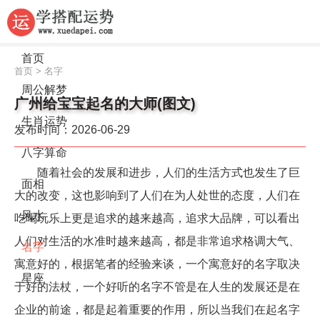
首页
首页
>
名字
周公解梦
广州给宝宝起名的大师(图文)
生肖运势
发布时间：2026-06-29
八字算命
随着社会的发展和进步，人们的生活方式也发生了巨
面相
大的改变，这也影响到了人们在为人处世的态度，人们在
风水
吃喝玩乐上更是追求的越来越高，追求大品牌，可以看出
人们对生活的水准时越来越高，都是非常追求格调大气、
名字
寓意好的，根据笔者的经验来谈，一个寓意好的名字取决
星座
于好的法杖，一个好听的名字不管是在人生的发展还是在
企业的前途，都是起着重要的作用，所以当我们在起名字