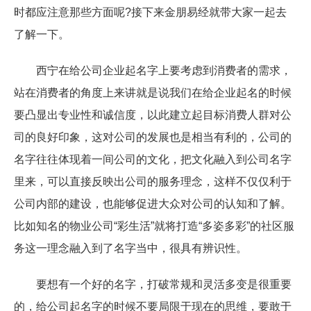
时都应注意那些方面呢?接下来金朋易经就带大家一起去
了解一下。
西宁在给公司企业起名字上要考虑到消费者的需求，
站在消费者的角度上来讲就是说我们在给企业起名的时候
要凸显出专业性和诚信度，以此建立起目标消费人群对公
司的良好印象，这对公司的发展也是相当有利的，公司的
名字往往体现着一间公司的文化，把文化融入到公司名字
里来，可以直接反映出公司的服务理念，这样不仅仅利于
公司内部的建设，也能够促进大众对公司的认知和了解。
比如知名的物业公司“彩生活”就将打造“多姿多彩”的社区服
务这一理念融入到了名字当中，很具有辨识性。
要想有一个好的名字，打破常规和灵活多变是很重要
的，给公司起名字的时候不要局限于现在的思维，要敢于