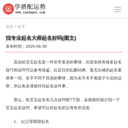
导航
首页
首页
>
名字
周公解梦
找专业起名大师起名好吗(图文)
发布时间：2026-06-30
生肖运势
八字算命
虽说给宝宝起名是一件非常复杂的事情，但是依然有很多起名
技巧和诀窍可以参考借鉴。比盲目的乱翻词典、毫无头绪的起名要
面相
简单一些。名字不同于其他的事情，因为名字关乎着孩子今后的运
势，所以务必谨慎对待起名这件事。
风水
名字
那么，给宝宝起名有几点诀窍呢?下面，金朋易经就介绍一下
宝宝起名诀窍，希望可以对起名的父母有所启发。
星座
1、 以父母期望起名