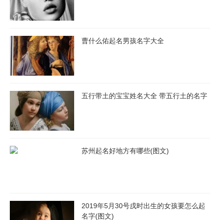
曹什么佑起名男孩名字大全
五行带土的宝宝姓名大全 带五行土的名字
苏州起名好地方有哪些(图文)
2019年5月30号戌时出生的女孩要怎么起
名字(图文)