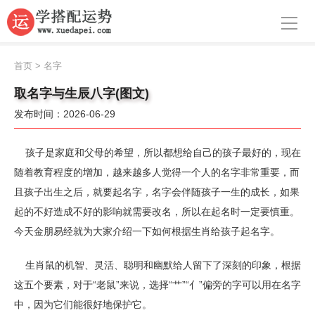
导航
首页
首页
>
名字
周公解梦
取名字与生辰八字(图文)
发布时间：2026-06-29
生肖运势
八字算命
孩子是家庭和父母的希望，所以都想给自己的孩子最好的，现在
随着教育程度的增加，越来越多人觉得一个人的名字非常重要，而
面相
且孩子出生之后，就要起名字，名字会伴随孩子一生的成长，如果
起的不好造成不好的影响就需要改名，所以在起名时一定要慎重。
风水
今天金朋易经就为大家介绍一下如何根据生肖给孩子起名字。
名字
生肖鼠的机智、灵活、聪明和幽默给人留下了深刻的印象，根据
星座
这五个要素，对于“老鼠”来说，选择“艹”“亻”偏旁的字可以用在名字
中，因为它们能很好地保护它。