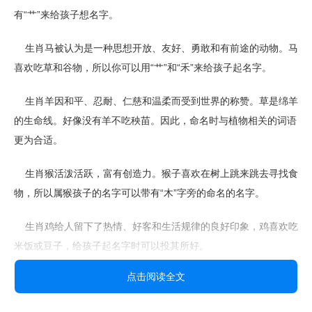
有“艹”来给孩子想名字。
生肖马被认为是一种思想开放、友好、勇敢和有前途的动物。马
喜欢吃草和谷物，所以你可以用“艹”和“禾”来给孩子起名字。
生肖羊因和平、忍耐、仁慈和温柔而受到世界的称赞。草是绵羊
的生命线。好像没有羊不吃秧苗。因此，命名时与植物相关的词语
更为合适。
生肖猴活泼活跃，富有创造力。猴子喜欢在树上跳来跳去寻找食
物，所以属猴孩子的名字可以带有“木”字旁的命名的名字。
生肖鸡给人留下了热情、好客和生活规律的良好印象，鸡喜欢吃
米饭或豆子，给孩子起名字时可以投其所好。
点击阅读全文
生肖狗是忠诚的动物，它与人有很好的关系，所以给孩子起名字
时可以带有“人”字旁的字。