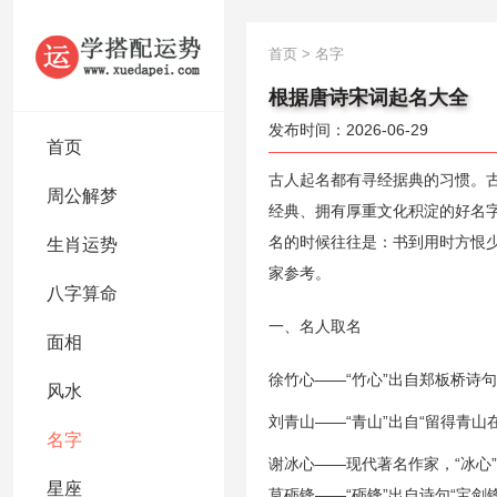
首页
>
名字
根据唐诗宋词起名大全
发布时间：2026-06-29
首页
古人起名都有寻经据典的习惯。古
周公解梦
经典、拥有厚重文化积淀的好名
名的时候往往是：书到用时方恨
生肖运势
家参考。
八字算命
一、名人取名
面相
徐竹心——“竹心”出自郑板桥诗句
风水
刘青山——“青山”出自“留得青山
名字
谢冰心——现代著名作家，“冰心
星座
莫砺锋——“砺锋”出自诗句“宝剑