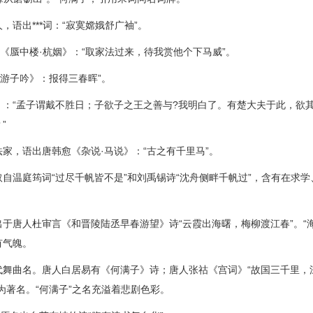
语出***词：“寂寞嫦娥舒广袖”。
渔《蜃中楼·杭姻》：“取家法过来，待我赏他个下马威”。
《游子吟》：报得三春晖”。
：“孟子谓戴不胜日；子欲子之王之善与?我明白了。有楚大夫于此，欲
”
家，语出唐韩愈《杂说·马说》：“古之有千里马”。
自温庭筠词“过尽千帆皆不是”和刘禹锡诗“沈舟侧畔千帆过”，含有在求学
于唐人杜审言《和晋陵陆丞早春游望》诗“云霞出海曙，梅柳渡江春”。“海
有气魄。
代舞曲名。唐人白居易有《何满子》诗；唐人张祜《宫词》“故国三千里，
为著名。“何满子”之名充溢着悲剧色彩。