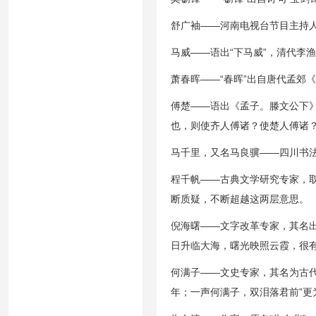
舒广袖——河南电视台节目主持人，
马威——语出“下马威”，清代李
萧春晖——“春晖”出自唐代孟郊
傅楚——语出《孟子。滕文公下》
也，则使齐人傅诸？使楚人傅诸？
马千里，又名马良骥——四川书法
程千帆——古典文学研究专家，取
断质疑，不断超越这两层意思。
倪海曙——文字改革专家，其名出
日升临大海，曙光映照云霞，很
何满子——文史专家，其名为古
年；一声何满子，双泪落君前”更