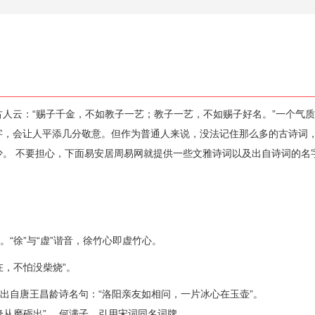
人云：“赐子千金，不如教子一艺；教子一艺，不如赐子好名。”一个气
字，会让人平添几分敬意。但作为普通人来说，没法记住那么多的古诗词
少。 不要担心，下面易安居周易网就提供一些文雅诗词以及出自诗词的名
。“徐”与“虚”谐音，徐竹心即虚竹心。
在，不怕没柴烧”。
”出自唐王昌龄诗名句：“洛阳亲友如相问，一片冰心在玉壶”。
锋从磨砺出”。 何满子，引用宋词同名词牌。