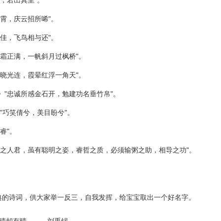
，若出其里"。
重霄，庆云招所唏"。
夕佳，飞鸟相与还"。
啼霜正满，一帆斜月过枫桥"。
没晓光连，霞晕红浮一角天"。
》"忠诚所感金石开，勉建功名垂竹帛"。
"巧笑倩兮，美目盼兮"。
睿"。
古之人君，虽有聪明之姿，睿哲之质，必须输粥之助，相导之功"。
典的诗词，供大家举一反三，自我发挥，给宝宝取出一个好名字。