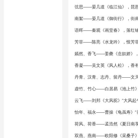
弦思——晏几道《临江仙》，琵
南絮——晏几道《御街行》，街
语晖——秦观《画堂春》，落红
芳菲——陈亮《水龙吟》，恨芳
嫣然、香飞——姜夔《念奴娇》
香凝——吴文英《风人松》，香
丹青、汉青、志丹、留丹——文
虚竹、竹心——白居易《池上竹
云飞——刘邦《大风驼》“大风起
怡年、福永——曹操《龟虽寿》“
荷风、荷香——孟浩然《夏日南享
双燕、燕南——欧阳修《采桑子》