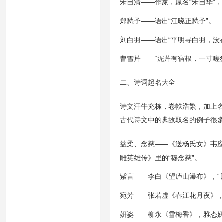
朱自清——作家，原名“朱自华”
郑愁予——语出“江晓正愁予”。
刘白羽——语出“平明寻白羽，没
曹雪芹——“泥芹有宿根，一寸嗟
二、诗词起名大全
诗文汗牛充栋，卷帙浩繁，加上
古代诗文中的典故取名的例子很
益柔、念慈——《送杨氏女》韦应
雕英雄传》里的“穆念慈”。
紫言——李白《望庐山瀑布》，“
宛芳——张若虚《春江花月夜》，江流
妍姿——柳永《雪梅香》，雅态