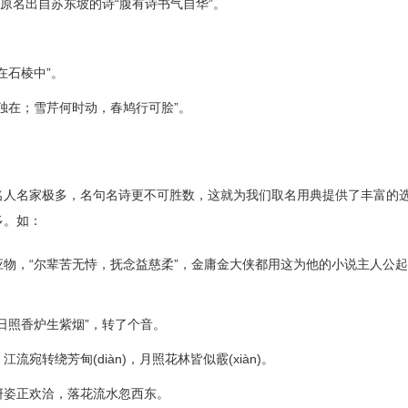
，原名出自苏东坡的诗“腹有诗书气自华”。
在石棱中”。
独在；雪芹何时动，春鸠行可脍”。
名人名家极多，名句名诗更不可胜数，这就为我们取名用典提供了丰富的
多。如：
物，“尔辈苦无恃，抚念益慈柔”，金庸金大侠都用这为他的小说主人公
日照香炉生紫烟”，转了个音。
宛转绕芳甸(diàn)，月照花林皆似霰(xiàn)。
妍姿正欢洽，落花流水忽西东。