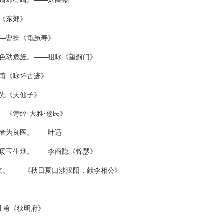
无晴却有晴。——刘禹锡
《东郊》
——曹操《龟虽寿》
曙色动危旌。——祖咏《望蓟门》
甫《咏怀古迹》
先《天仙子》
—《诗经·大雅·卺民》
病者为良医。——叶适
日暖玉生烟。——李商隐《锦瑟》
文。——《秋日夏口涉汉阳，献李相公》
。
杜甫《狄明府》