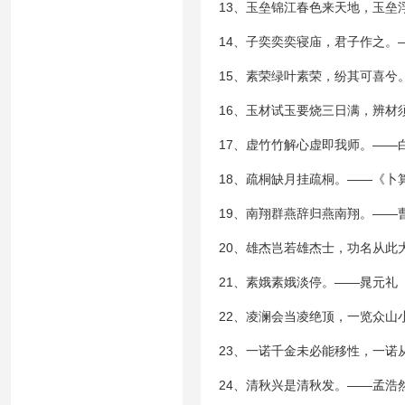
13、玉垒锦江春色来天地，玉垒
14、子奕奕奕寝庙，君子作之。
15、素荣绿叶素荣，纷其可喜兮
16、玉材试玉要烧三日满，辨材
17、虚竹竹解心虚即我师。——
18、疏桐缺月挂疏桐。——《卜
19、南翔群燕辞归燕南翔。——
20、雄杰岂若雄杰士，功名从此
21、素娥素娥淡停。——晁元礼
22、凌澜会当凌绝顶，一览众山
23、一诺千金未必能移性，一诺
24、清秋兴是清秋发。——孟浩