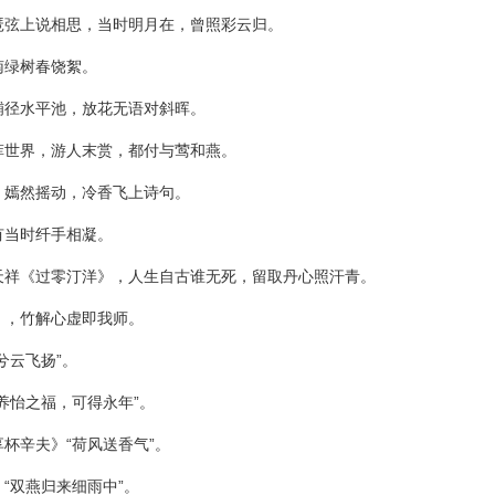
琶弦上说相思，当时明月在，曾照彩云归。
南绿树春饶絮。
铺径水平池，放花无语对斜晖。
菲世界，游人末赏，都付与莺和燕。
，嫣然摇动，冷香飞上诗句。
有当时纤手相凝。
天祥《过零汀洋》，人生自古谁无死，留取丹心照汗青。
》，竹解心虚即我师。
兮云飞扬”。
养怡之福，可得永年”。
杯辛夫》“荷风送香气”。
“双燕归来细雨中”。