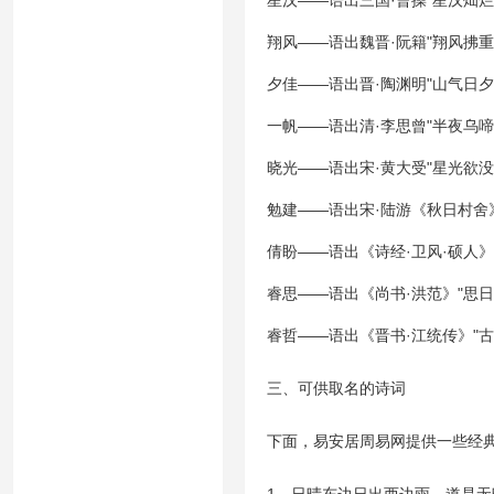
星汉——语出三国·曹操"星汉灿烂
翔风——语出魏晋·阮籍"翔风拂
夕佳——语出晋·陶渊明"山气日
一帆——语出清·李思曾"半夜乌
晓光——语出宋·黄大受"星光欲
勉建——语出宋·陆游《秋日村舍
倩盼——语出《诗经·卫风·硕人》
睿思——语出《尚书·洪范》"思日
睿哲——语出《晋书·江统传》"
三、可供取名的诗词
下面，易安居周易网提供一些经