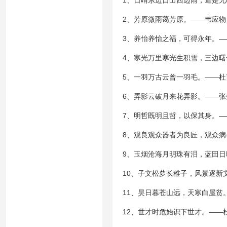
1、日晴东边日出西边雨，道是
2、芳原微雨蔼芳原。——韦应物
3、养怡养怡之福，可得永年。
4、寒光万里寒光生积雪，三边
5、一羽万古云曾一羽毛。——杜
6、弄影云破月来花弄影。——张
7、明哲既明且哲，以保其身。—
8、观良观众器者为良匠，观众
9、玉烟沧海月明珠有泪，蓝田
10、子文松萝长稚子，风景逐新
11、昊日暮苍山远，天寒白屋贫
12、世才时危始识下世才。——