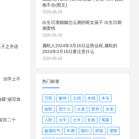
相不合(图文)
2026-06-29
出生日测婚姻怎么测的呢女孩子 出生日期
测爱情
2026-06-29
属蛇人2024年3月16日运势运程,属蛇的
其子之齐语
2024年3月16日要注意什么
2026-06-29
、治学上不
热门标签
万民
敬仰
土鸡
木鸡
木马
曙”描写旭
金蛇
四个人
火龙
受穷
水龙
深宫二十
人防
火牛
土牛
女真
冤家
扬眉吐气
年庚
能行
研发
塑胶