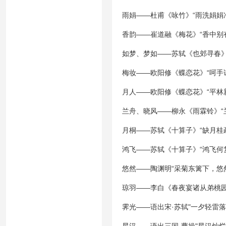
雨娟——杜甫《咏竹》“雨洗娟娟
香韵——崔道融《梅花》“香中别
如梦、梦如——苏轼《也郊寻春》
梅妆——欧阳修《蝶恋花》“呵手
月人——欧阳修《蝶恋花》“平林
兰舟、晓风——柳永《雨霖铃》“兰
月桐——苏轼《十算子》“缺月桂
鸿飞——苏轼《十算子》“鸿飞何
悠然——陶渊明“采菊东篱下，悠
琼羽——李白《春夜宴诸从弟桃园
霁光——语出宋·苏轼"一夕轻雷