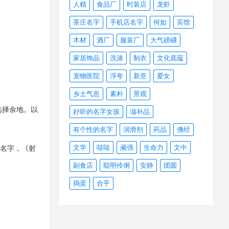
人精
食品厂
时装店
龙虾
茶庄名字
手机店名字
何如
宾馆
木材
酒厂
服装厂
大气磅礴
家居饰品
洗涤
制衣
文化底蕴
宠物医院
浮夸
新意
爱女
乡土气息
素朴
景观
选择余地。以
好听的名字女孩
滋补品
有个性的名字
润滑剂
药品
佛经
文学
哒哒
顽强
生命力
文中
起名字，《射
副食店
聪明伶俐
安静
团圆
捣蛋
合乎