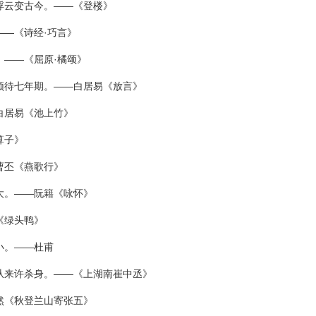
浮云变古今。——《登楼》
——《诗经·巧言》
。——《屈原·橘颂》
须待七年期。——白居易《放言》
白居易《池上竹》
算子》
曹丕《燕歌行》
大。——阮籍《咏怀》
《绿头鸭》
小。——杜甫
从来许杀身。——《上湖南崔中丞》
然《秋登兰山寄张五》