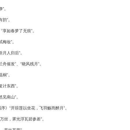
净”。
有韵”。
“享如春梦了无痕”。
试梅妆”。
新月人归后”。
舟催发”、“晓风残月”。
疏桐”。
复计东西”。
然见南山”。
序》“开琼莲以坐花，飞羽觞而醉月”。
落万丝，霁光浮瓦碧参差"。