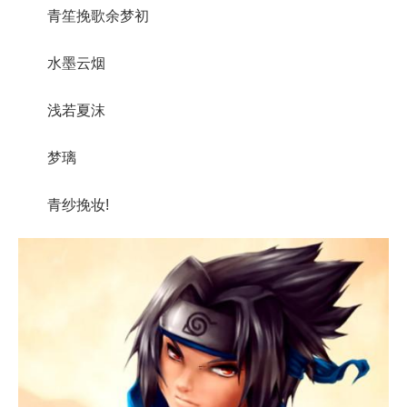
青笙挽歌余梦初
水墨云烟
浅若夏沫
梦璃
青纱挽妆!