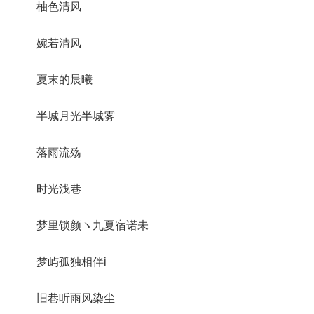
柚色清风
婉若清风
夏末的晨曦
半城月光半城雾
落雨流殇
时光浅巷
梦里锁颜ヽ九夏宿诺未
梦屿孤独相伴i
旧巷听雨风染尘