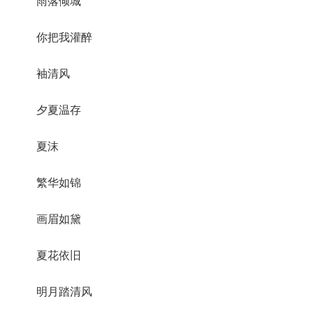
雨落倾城
你把我灌醉
袖清风
夕夏温存
夏沫
繁华如锦
画眉如黛
夏花依旧
明月踏清风