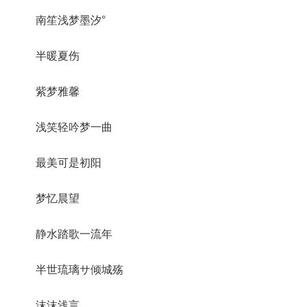
南笙浅梦墨汐°
半暖夏伤
紫梦雅馨
浅笑轻吟梦一曲
最美可是初阳
梦忆晨望
静水踏歌一流年
半世琉璃サ倾城殇
沫沫浅言