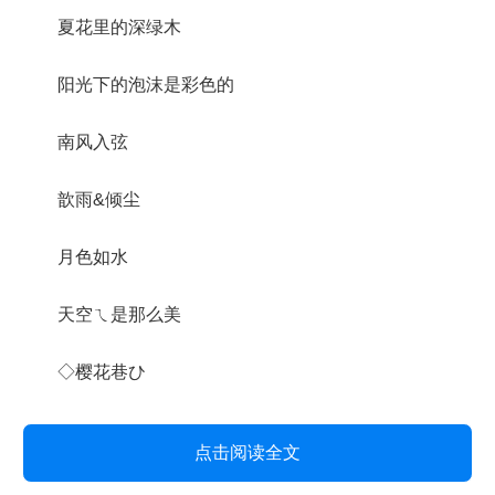
夏花里的深绿木
阳光下的泡沫是彩色的
南风入弦
歆雨&倾尘
月色如水
天空ㄟ是那么美
◇樱花巷ひ
点击阅读全文