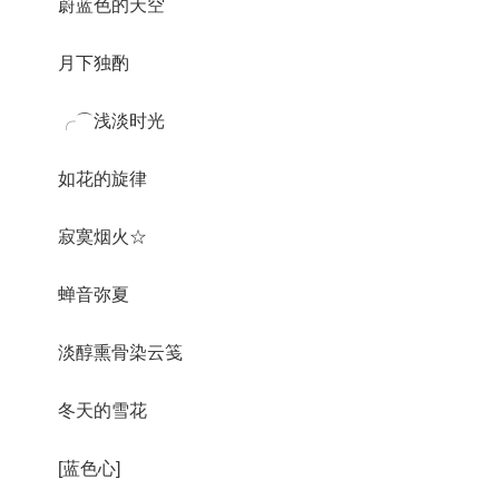
蔚蓝色的天空
月下独酌
╭⌒浅淡时光
如花的旋律
寂寞烟火☆
蝉音弥夏
淡醇熏骨染云笺
冬天的雪花
[蓝色心]