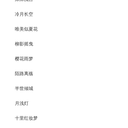
冷月长空
唯美似夏花
柳影摇曳
樱花雨梦
陌路离殇
半世倾城
月浅灯
十里红妆梦