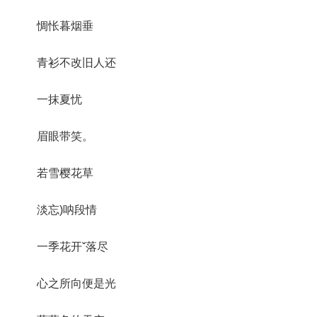
惆怅暮烟垂
青衫不改旧人还
一抹夏忧
眉眼带笑。
若雪樱花草
淡忘)呐段情
一季花开ˇ落尽
心之所向便是光