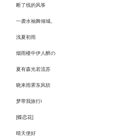
断了线的风筝
一袭水袖舞倾城。
浅夏初雨
烟雨楼中伊人醉の
夏有森光若流苏
晓来雨霁东风软
梦带我旅行i
[蝶恋花]
晴天便好