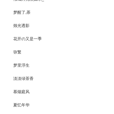
梦醒了,荼
烛光透影
花开の又是一季
弥繁
梦里浮生
淡淡绿茶香
慕烟庭风
夏忆年华