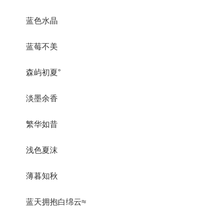
蓝色水晶
蓝莓不美
森屿初夏°
淡墨余香
繁华如昔
浅色夏沫
薄暮知秋
蓝天拥抱白绵云≈