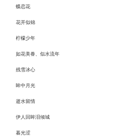
蝶恋花
花开似锦
柠檬少年
如花美眷、似水流年
残雪冰心
眸中月光
逝水留情
伊人回眸泪倾城
暮光涩