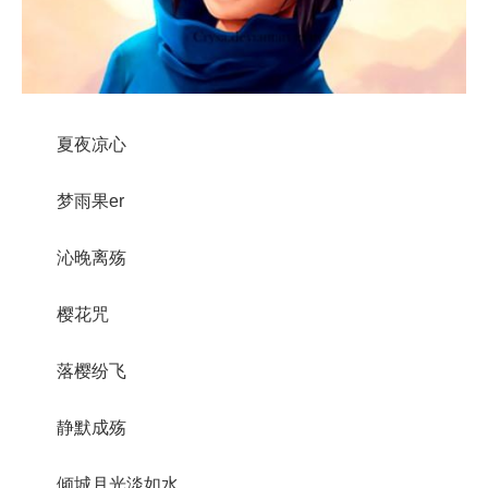
夏夜凉心
梦雨果er
沁晚离殇
樱花咒
落樱纷飞
静默成殇
倾城月光淡如水_