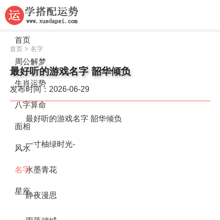
首页
首页
>
名字
周公解梦
最好听的游戏名字 韶华倾负
生肖运势
发布时间：2026-06-29
八字算命
最好听的游戏名字 韶华倾负
面相
一寸柚绿时光-
风水
水墨青花
名字
星座
静夜漫思