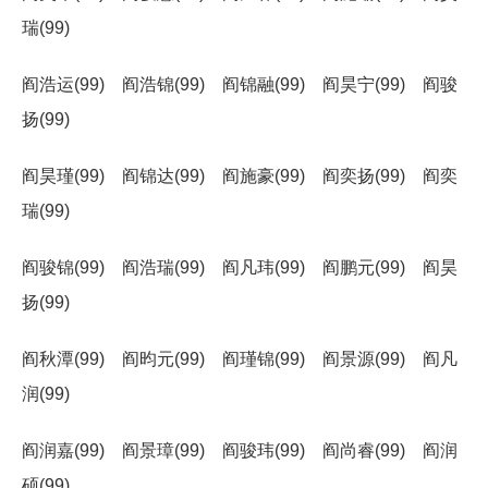
瑞(99)
阎浩运(99) 阎浩锦(99) 阎锦融(99) 阎昊宁(99) 阎骏
扬(99)
阎昊瑾(99) 阎锦达(99) 阎施豪(99) 阎奕扬(99) 阎奕
瑞(99)
阎骏锦(99) 阎浩瑞(99) 阎凡玮(99) 阎鹏元(99) 阎昊
扬(99)
阎秋潭(99) 阎昀元(99) 阎瑾锦(99) 阎景源(99) 阎凡
润(99)
阎润嘉(99) 阎景璋(99) 阎骏玮(99) 阎尚睿(99) 阎润
硕(99)