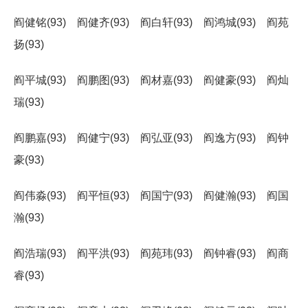
阎健铭(93) 阎健齐(93) 阎白轩(93) 阎鸿城(93) 阎苑
扬(93)
阎平城(93) 阎鹏图(93) 阎材嘉(93) 阎健豪(93) 阎灿
瑞(93)
阎鹏嘉(93) 阎健宁(93) 阎弘亚(93) 阎逸方(93) 阎钟
豪(93)
阎伟淼(93) 阎平恒(93) 阎国宁(93) 阎健瀚(93) 阎国
瀚(93)
阎浩瑞(93) 阎平洪(93) 阎苑玮(93) 阎钟睿(93) 阎商
睿(93)