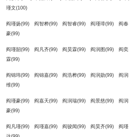
瑾文(100)
阎瑾扬(99) 阎智桦(99) 阎智睿(99) 阎瑾璋(99) 阎春
豪(99)
阎瑾韶(99) 阎凡齐(99) 阎昊霖(99) 阎润图(99) 阎奕
霖(99)
阎锦玮(99) 阎锦嘉(99) 阎浩桦(99) 阎润勋(99) 阎润
维(99)
阎瑾豪(99) 阎嘉天(99) 阎润瑞(99) 阎景慈(99) 阎润
豪(99)
阎凡瑾(99) 阎瑾嘉(99) 阎骏闻(99) 阎昊齐(99) 阎瑾
达(99)