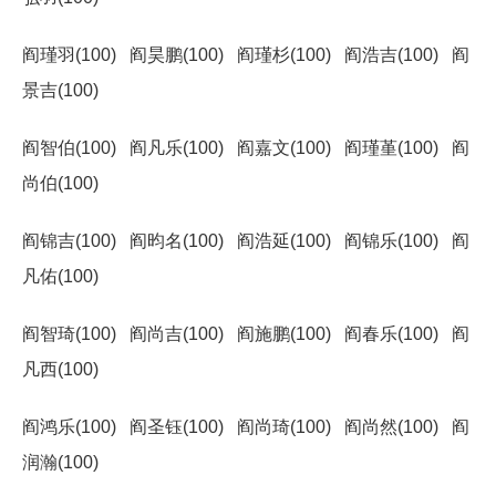
阎瑾羽(100) 阎昊鹏(100) 阎瑾杉(100) 阎浩吉(100) 阎
景吉(100)
阎智伯(100) 阎凡乐(100) 阎嘉文(100) 阎瑾堇(100) 阎
尚伯(100)
阎锦吉(100) 阎昀名(100) 阎浩延(100) 阎锦乐(100) 阎
凡佑(100)
阎智琦(100) 阎尚吉(100) 阎施鹏(100) 阎春乐(100) 阎
凡西(100)
阎鸿乐(100) 阎圣钰(100) 阎尚琦(100) 阎尚然(100) 阎
润瀚(100)