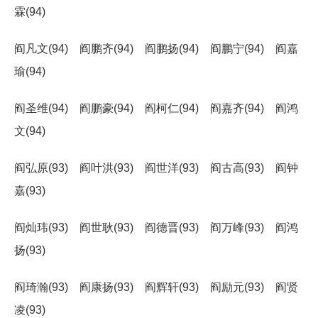
霖(94)
阎凡文(94) 阎鹏齐(94) 阎鹏扬(94) 阎鹏宁(94) 阎嘉
瑜(94)
阎圣维(94) 阎鹏豪(94) 阎柯仁(94) 阎嘉齐(94) 阎鸿
文(94)
阎弘原(93) 阎叶洪(93) 阎世洋(93) 阎古高(93) 阎钟
嘉(93)
阎灿玮(93) 阎世耿(93) 阎德晋(93) 阎万峰(93) 阎鸿
扬(93)
阎琦瀚(93) 阎康扬(93) 阎辉轩(93) 阎励元(93) 阎贤
凌(93)