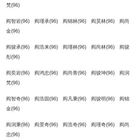
梵(96)
阎智岩(96) 阎瑾承(96) 阎锦林(96) 阎昊林(96) 阎尚
金(96)
阎骏承(96) 阎浩来(96) 阎瑾林(96) 阎尚林(96) 阎骏
彤(96)
阎奕岩(96) 阎鸿忠(96) 阎尚青(96) 阎骏坤(96) 阎润
梵(96)
阎智奇(96) 阎浩固(96) 阎凡秉(96) 阎骏明(96) 阎锦
金(96)
阎润秉(96) 阎景奇(96) 阎浩奇(96) 阎瑾奇(96) 阎尚
忠(96)