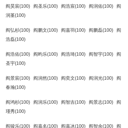
阎昊宸(100) 阎圣乐(100) 阎浩宸(100) 阎润佑(100) 阎
润堇(100)
阎弘杉(100) 阎鹏文(100) 阎嘉羽(100) 阎鹏磊(100) 阎
浩磊(100)
阎浩佑(100) 阎昀乐(100) 阎浩琦(100) 阎智宇(100) 阎
圣宇(100)
阎景宸(100) 阎润然(100) 阎奕文(100) 阎润光(100) 阎
春瀚(100)
阎鸿杉(100) 阎润乐(100) 阎智吉(100) 阎景志(100) 阎
瑾秀(100)
阎骏乐(100) 阎嘉名(100) 阎嘉冰(100) 阎智余(100) 阎