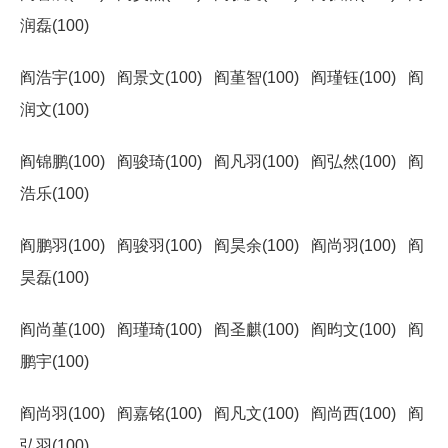
润磊(100)
阎浩宇(100) 阎景文(100) 阎堇智(100) 阎瑾钰(100) 阎
润文(100)
阎锦鹏(100) 阎骏琦(100) 阎凡羽(100) 阎弘然(100) 阎
浩乐(100)
阎鹏羽(100) 阎骏羽(100) 阎昊余(100) 阎尚羽(100) 阎
昊磊(100)
阎尚堇(100) 阎瑾琦(100) 阎圣麒(100) 阎昀文(100) 阎
鹏宇(100)
阎尚羽(100) 阎嘉铭(100) 阎凡文(100) 阎尚西(100) 阎
弘羽(100)