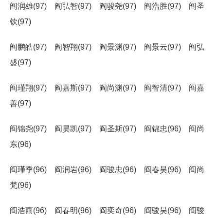
阎润雄(97) 阎弘智(97) 阎骏尧(97) 阎浩胜(97) 阎圣
钦(97)
阎鹏皓(97) 阎智翔(97) 阎景渊(97) 阎景云(97) 阎弘
盛(97)
阎瑾翔(97) 阎嘉斯(97) 阎尚渊(97) 阎智清(97) 阎嘉
善(97)
阎锦尧(97) 阎昊凯(97) 阎圣斯(97) 阎锦忠(96) 阎尚
东(96)
阎瑾季(96) 阎润岩(96) 阎骏忠(96) 阎春昊(96) 阎尚
梵(96)
阎浩雨(96) 阎春明(96) 阎奕奇(96) 阎骏昊(96) 阎骏