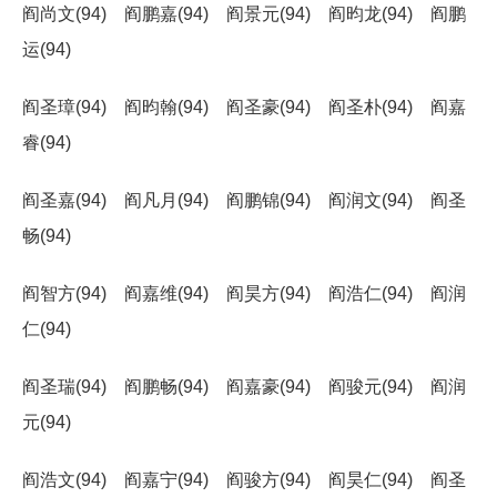
阎尚文(94) 阎鹏嘉(94) 阎景元(94) 阎昀龙(94) 阎鹏
运(94)
阎圣璋(94) 阎昀翰(94) 阎圣豪(94) 阎圣朴(94) 阎嘉
睿(94)
阎圣嘉(94) 阎凡月(94) 阎鹏锦(94) 阎润文(94) 阎圣
畅(94)
阎智方(94) 阎嘉维(94) 阎昊方(94) 阎浩仁(94) 阎润
仁(94)
阎圣瑞(94) 阎鹏畅(94) 阎嘉豪(94) 阎骏元(94) 阎润
元(94)
阎浩文(94) 阎嘉宁(94) 阎骏方(94) 阎昊仁(94) 阎圣