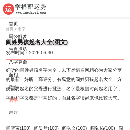
首页
首页
>
名字
周公解梦
阎姓男孩起名大全(图文)
生肖运势
发布时间：2026-06-30
八字算命
好听的阎姓男孩名字大全，以下是猎名网精心为大家分享
面相
的最新、好听、高评分、有寓意的阎姓男孩起名大全，方
风水
便需要起名的父母进行挑选，名字是根据时尚起名用字，
字形和字义都是非常好的，而且名字读起来也比较大气。
名字
星座
阎智宸(100) 阎昊然(100) 阎弘文(100) 阎弘佑(100) 阎