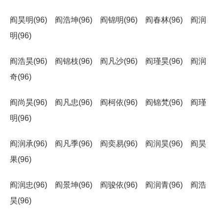
阎昊明(96) 阎浩坤(96) 阎锦明(96) 阎春林(96) 阎润
明(96)
阎浩昊(96) 阎锦枝(96) 阎凡沙(96) 阎瑾昊(96) 阎润
奇(96)
阎尚昊(96) 阎凡忠(96) 阎柯依(96) 阎锦梵(96) 阎瑾
明(96)
阎润承(96) 阎凡季(96) 阎奕易(96) 阎润昊(96) 阎昊
果(96)
阎润忠(96) 阎景坤(96) 阎骏依(96) 阎润青(96) 阎浩
昊(96)