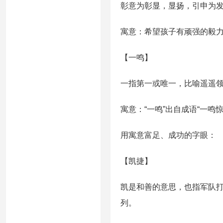
彰意为彰显，显扬，引申为
寓意：希望孩子有顽强的毅
【一鸣】
一指第一或唯一，比喻遥遥
寓意：“一鸣”出自成语“一鸣
用寓意富足、成功的字眼：
【凯捷】
凯是和善的意思，也指军队
列。