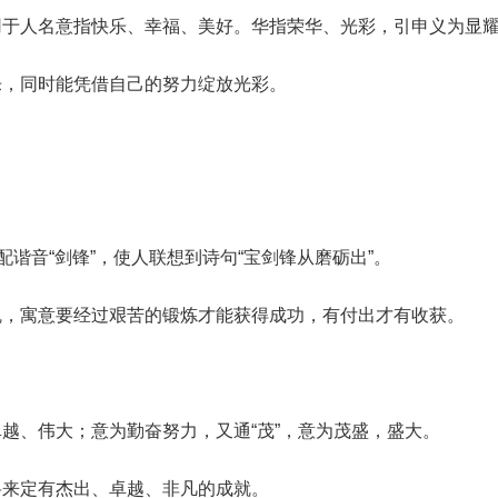
用于人名意指快乐、幸福、美好。华指荣华、光彩，引申义为显
乐，同时能凭借自己的努力绽放光彩。
配谐音“剑锋”，使人联想到诗句“宝剑锋从磨砺出”。
魄，寓意要经过艰苦的锻炼才能获得成功，有付出才有收获。
越、伟大；意为勤奋努力，又通“茂”，意为茂盛，盛大。
将来定有杰出、卓越、非凡的成就。