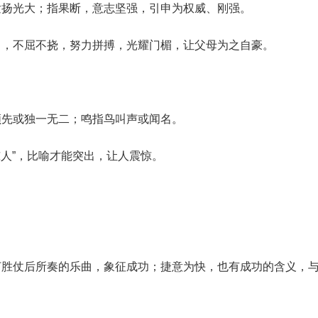
发扬光大；指果断，意志坚强，引申为权威、刚强。
力，不屈不挠，努力拼搏，光耀门楣，让父母为之自豪。
领先或独一无二；鸣指鸟叫声或闻名。
惊人”，比喻才能突出，让人震惊。
打胜仗后所奏的乐曲，象征成功；捷意为快，也有成功的含义，