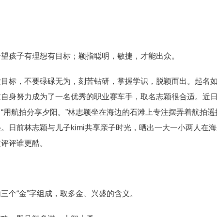
希望孩子有理想有目标；颖指聪明，敏捷，才能出众。
大目标，不要碌碌无为，刻苦钻研，掌握学识，脱颖而出。起名
过自身努力成为了一名优秀的职业赛车手，取名志颖很合适。近
“用航拍分享夕阳。”林志颖坐在海边的石滩上专注摆弄着航拍遥
。日前林志颖与儿子kimi共享亲子时光，晒出一大一小两人在
友评评谁更酷。
三个“金”字组成，取多金、兴盛的含义。