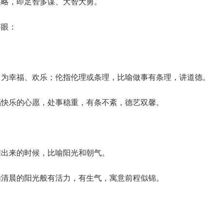
谋略，即足智多谋、大智大勇。
字眼：
申为幸福、欢乐；伦指伦理或条理，比喻做事有条理，讲道德。
福快乐的心愿，处事稳重，有条不紊，德艺双馨。
阳出来的时候，比喻阳光和朝气。
如清晨的阳光般有活力，有生气，寓意前程似锦。