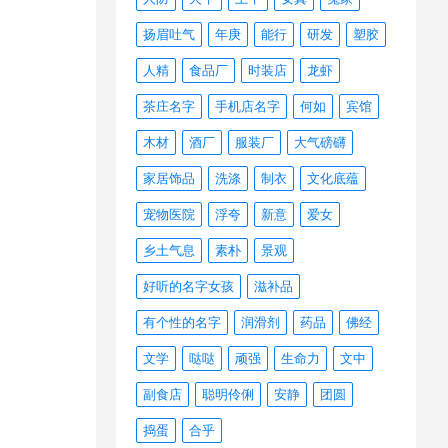
扬眉吐气
年庚
能行
研发
塑胶
人精
食品厂
时装店
龙虾
茶庄名字
手机店名字
何如
宾馆
木材
酒厂
服装厂
大气磅礴
家居饰品
洗涤
制衣
文化底蕴
宠物医院
浮夸
新意
爱女
乡土气息
素朴
景观
好听的名字女孩
滋补品
有个性的名字
润滑剂
药品
佛经
文学
哒哒
顽强
生命力
文中
副食店
聪明伶俐
安静
团圆
捣蛋
合乎