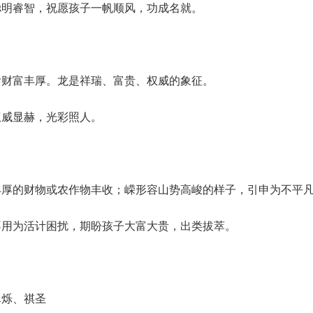
聪明睿智，祝愿孩子一帆顺风，功成名就。
喻财富丰厚。龙是祥瑞、富贵、权威的象征。
权威显赫，光彩照人。
丰厚的财物或农作物丰收；嵘形容山势高峻的样子，引申为不平
不用为活计困扰，期盼孩子大富大贵，出类拔萃。
卓烁、祺圣