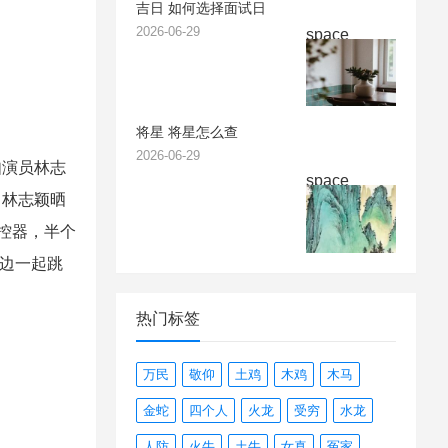
吉日 如何选择面试日
2026-06-29
space
将星 将星怎么查
2026-06-29
如演员林志
space
日林志颖晒
控器，半个
海边一起跳
热门标签
万民
敬仰
土鸡
木鸡
木马
金蛇
四个人
火龙
受穷
水龙
人防
火牛
土牛
女真
冤家