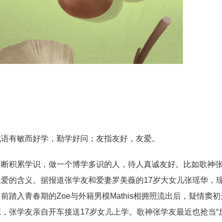
成语有敏而好学，勤学好问；友指友好，友爱。
不断积累学识，做一个博学多识的人，待人真诚友好。比如歌神
爱的含义。据报道张学友和爱妻罗美薇的17岁大女儿张瑶华，
踏入青春期的Zoe与外籍男模Mathis相拥照流出后，疑情窦
，张学友亲自开车接送17岁女儿上学。歌神张学友最近也抢当“