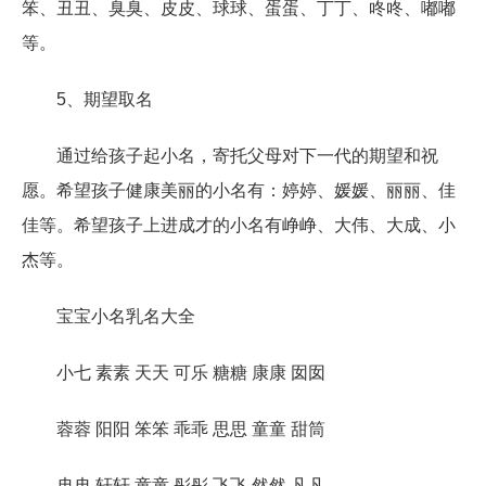
笨、丑丑、臭臭、皮皮、球球、蛋蛋、丁丁、咚咚、嘟嘟
等。
5、期望取名
通过给孩子起小名，寄托父母对下一代的期望和祝
愿。希望孩子健康美丽的小名有：婷婷、媛媛、丽丽、佳
佳等。希望孩子上进成才的小名有峥峥、大伟、大成、小
杰等。
宝宝小名乳名大全
小七 素素 天天 可乐 糖糖 康康 囡囡
蓉蓉 阳阳 笨笨 乖乖 思思 童童 甜筒
冉冉 轩轩 童童 彤彤 飞飞 然然 凡凡