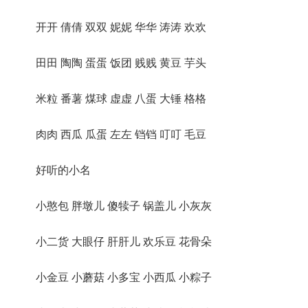
开开 倩倩 双双 妮妮 华华 涛涛 欢欢
田田 陶陶 蛋蛋 饭团 贱贱 黄豆 芋头
米粒 番薯 煤球 虚虚 八蛋 大锤 格格
肉肉 西瓜 瓜蛋 左左 铛铛 叮叮 毛豆
好听的小名
小憨包 胖墩儿 傻犊子 锅盖儿 小灰灰
小二货 大眼仔 肝肝儿 欢乐豆 花骨朵
小金豆 小蘑菇 小多宝 小西瓜 小粽子