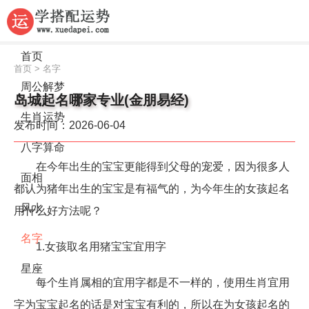
首页
首页
>
名字
周公解梦
岛城起名哪家专业(金朋易经)
生肖运势
发布时间：2026-06-04
八字算命
在今年出生的宝宝更能得到父母的宠爱，因为很多人
面相
都认为猪年出生的宝宝是有福气的，为今年生的女孩起名
风水
用什么好方法呢？
名字
1.女孩取名用猪宝宝宜用字
星座
每个生肖属相的宜用字都是不一样的，使用生肖宜用
字为宝宝起名的话是对宝宝有利的，所以在为女孩起名的