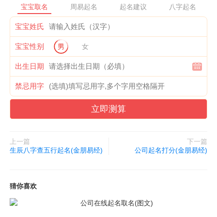
宝宝取名
周易起名
起名建议
八字起名
这份决断对于一个企业来说是很重要的。有需要了解或者咨询起名
方面知识的朋友可以添加金朋易经微信: 56632836，为您答疑解
宝宝姓氏
惑。
宝宝性别
男
女
出生日期
禁忌用字
立即测算
上一篇
下一篇
生辰八字查五行起名(金朋易经)
公司起名打分(金朋易经)
猜你喜欢
公司在线起名取名(图文)