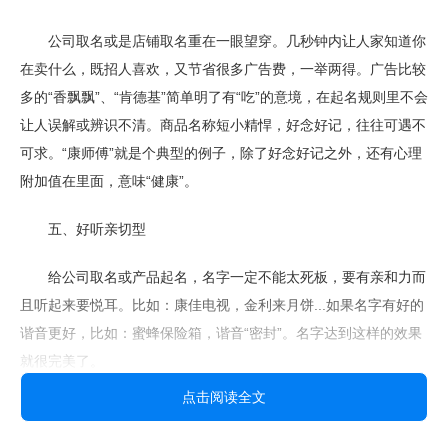
公司取名或是店铺取名重在一眼望穿。几秒钟内让人家知道你
在卖什么，既招人喜欢，又节省很多广告费，一举两得。广告比较
多的“香飘飘”、“肯德基”简单明了有“吃”的意境，在起名规则里不会
让人误解或辨识不清。商品名称短小精悍，好念好记，往往可遇不
可求。“康师傅”就是个典型的例子，除了好念好记之外，还有心理
附加值在里面，意味“健康”。
五、好听亲切型
给公司取名或产品起名，名字一定不能太死板，要有亲和力而
且听起来要悦耳。比如：康佳电视，金利来月饼...如果名字有好的
谐音更好，比如：蜜蜂保险箱，谐音“密封”。名字达到这样的效果
就很完美了。
点击阅读全文
之所以现在越来越多的人不在自己随便乱起一个名字凑数，而
是寻找专业人士进行权威的分析，正是因为看到了名字的重要性，