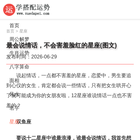
首页
首页
>
星座
周公解梦
最会说情话，不会害羞脸红的星座(图文)
生肖运势
发布时间：2026-06-29
八字算命
说起情话，一点都不害羞的星座，恋爱中，男生要追
面相
到心仪的女生，肯定都会说一些情话，只有把女生哄开心
风水
了就可能成为你的女朋友啦，12星座谁说情话一点也不害
羞的？
名字
星座
双鱼座
要说十二星座中谁最浪漫，谁最会说情话，我首先想