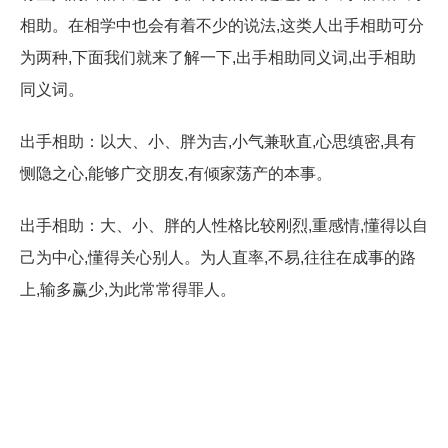
相助。在相学中也会有着不少的说法,这类人出手相助可分
为两种,下面我们就来了解一下,出手相助同义词,出手相助
同义词。
出手相助：以大、小、胖为吉,小气兼耿直,心思缜密,具有
恻隐之心,能够广交朋友,有倾家荡产的本事。
出手相助：大、小、胖的人性格比较刚烈,重感情,懂得以自
己为中心,懂得关心别人。为人直率,不易,往往在成事的路
上,输多赢少,为此常常得罪人。