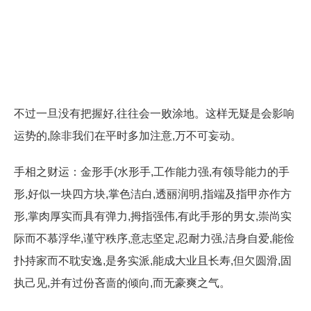
不过一旦没有把握好,往往会一败涂地。这样无疑是会影响
运势的,除非我们在平时多加注意,万不可妄动。
手相之财运：金形手(水形手,工作能力强,有领导能力的手
形,好似一块四方块,掌色洁白,透丽润明,指端及指甲亦作方
形,掌肉厚实而具有弹力,拇指强伟,有此手形的男女,崇尚实
际而不慕浮华,谨守秩序,意志坚定,忍耐力强,洁身自爱,能俭
扑持家而不耽安逸,是务实派,能成大业且长寿,但欠圆滑,固
执己见,并有过份吝啬的倾向,而无豪爽之气。