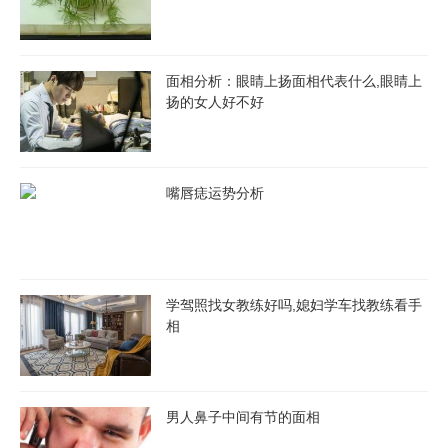
大眼睛男人
大眼睛的男人眼睛大而明亮，有晶莹剔透的感觉，没有心计，
面相分析：眼睛上扬面相代表什么,眼睛上
扬的女人好不好
比较单纯，对待爱情似懂非懂，然而这样的男人桃花运很旺，在爱
情中不懂得拒绝，常常半途而废。
嘴唇紧闭男人
嘴唇痣运势分析
男人嘴唇紧闭，说明他是一个内敛、真实的男人，很容易满
足，在异性中很容易吃亏。
学驾照找女教练好吗,媳妇学车找教练看手
嘴唇厚男人
相
在面相学中，嘴唇代表了一个人的欲望，嘴唇厚的男人情欲旺
盛，说话声音大，比较能言善道，比较值得女人的信任，在感情中
比较忠厚老实。嘴唇厚的男人重感情，一般喜欢比较强势的女人，
男人鼻子中间有节的面相
爱老婆。