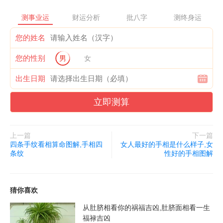
测事业运
财运分析
批八字
测终身运
下巴宽厚的男人
您的姓名
下巴宽厚的男人，人缘好，性格乐观开朗，心胸开阔，工作努
您的性别
男
女
力认真努力，并且待人真诚，人缘很好，事业方面发展比较顺利。
出生日期
耳垂厚大的男人
立即测算
感情运来说，所以从耳相上来说，耳垂大是有福气的象征，代
表着财运好，特别是女性，在感情方面比较顺利，夫妻恩爱，能够
上一篇
下一篇
享受美好活。
四条手纹看相算命图解,手相四
女人最好的手相是什么样子,女
条纹
性好的手相图解
嘴巴稍大且嘴唇微厚
嘴巴稍大且嘴唇微厚，这类男人性格外向，有领导才能，如果
猜你喜欢
嘴唇微厚，能说会道，能够左右逢源，结交异性朋友，运势比较
从肚脐相看你的祸福吉凶,肚脐面相看一生
好，因此异性缘也比较好，很容易结交异性，并且财运比较好。
福禄吉凶