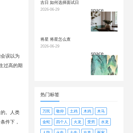
吉日 如何选择面试日
2026-06-29
space
将星 将星怎么查
2026-06-29
space
能会误以为
生过高的期
热门标签
万民
敬仰
土鸡
木鸡
木马
造的。人类
食条件下，
金蛇
四个人
火龙
受穷
水龙
人防
火牛
土牛
女真
冤家