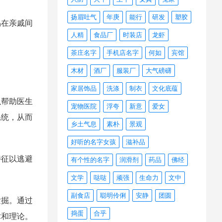
扬眉吐气
年庚
能行
研发
塑胶
易在亲戚间
人精
食品厂
时装店
龙虾
。
茶庄名字
手机店名字
何如
宾馆
木材
酒厂
服装厂
大气磅礴
家居饰品
洗涤
制衣
文化底蕴
以帮助医生
宠物医院
浮夸
新意
爱女
系统，从而
乡土气息
素朴
景观
好听的名字女孩
滋补品
特征以逃避
有个性的名字
润滑剂
药品
佛经
文学
哒哒
顽强
生命力
文中
副食店
聪明伶俐
安静
团圆
发掘。通过
捣蛋
合乎
术和理论。