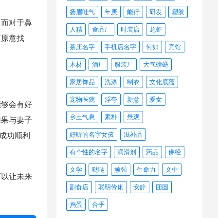
扬眉吐气
年庚
能行
研发
塑胶
而对于鼻
人精
食品厂
时装店
龙虾
直原意找
茶庄名字
手机店名字
何如
宾馆
木材
酒厂
服装厂
大气磅礴
家居饰品
洗涤
制衣
文化底蕴
宠物医院
浮夸
新意
爱女
够会有好
乡土气息
素朴
景观
如果与妻子
好听的名字女孩
滋补品
成功顺利
有个性的名字
润滑剂
药品
佛经
文学
哒哒
顽强
生命力
文中
以让未来
副食店
聪明伶俐
安静
团圆
捣蛋
合乎