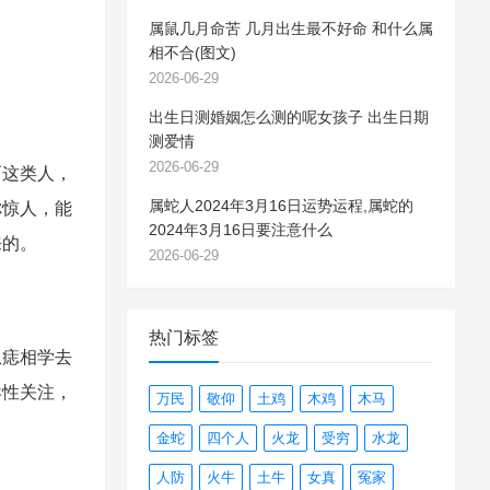
属鼠几月命苦 几月出生最不好命 和什么属
相不合(图文)
2026-06-29
出生日测婚姻怎么测的呢女孩子 出生日期
测爱情
2026-06-29
这类人，
属蛇人2024年3月16日运势运程,属蛇的
你惊人，能
2024年3月16日要注意什么
来的。
2026-06-29
热门标签
痣相学去
异性关注，
万民
敬仰
土鸡
木鸡
木马
金蛇
四个人
火龙
受穷
水龙
人防
火牛
土牛
女真
冤家