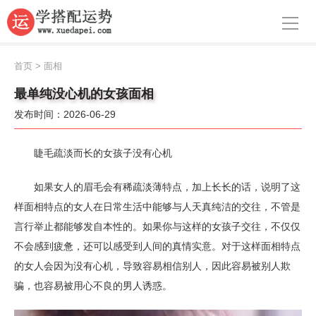
导航
首页
首页
>
面相
周公解梦
最单纯没心机的女孩面相
发布时间：2026-06-29
生肖运势
八字算命
睫毛疏淡而长的女孩子没有心机
面相
如果女人的眉毛会有稀疏淡薄特点，加上长长的话，说明了这
样面相特点的女人在日常生活中能够与人天真纯洁的交往，不管是
风水
言行举止都能够发自本性的。如果你与这样的女孩子交往，不仅仅
名字
不会感到疲惫，还可以感受到人间的真情实意。对于这样面相特点
的女人会因为没有心机，导致容易相信别人，因此容易被别人欺
星座
骗，也容易被用心不良的男人诱惑。