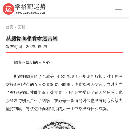
导航
首页
首页
>
面相
周公解梦
从腮骨面相看命运吉凶
发布时间：2026-06-29
生肖运势
八字算命
腮骨不规则的人贪心
面相
所谓的腮骨畸形也就是下巴会呈现了不规则的形状，对于拥有
这样面相特点的女人会喜欢耍小聪明，也喜欢占人便宜，自以为自
风水
己有很好的口才能力而到处卖弄，但会经常受到了别人的反感，也
名字
会经常与别人产生了纠纷，在做每件事情的时候也没有耐心和毅力
坚持到底，导致这样面相特点的人一生中都没有什么成就。
星座