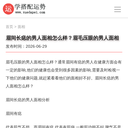
导航
首页
首页
>
面相
周公解梦
眉间长痣的男人面相怎么样？眉毛压眼的男人面相
发布时间：2026-06-29
生肖运势
八字算命
眉毛压眼的男人面相怎么样？通常眉间有痣的男人在健康方面会有
一定的影响,他们的健康也会受到很多因素的影响,需要及时检视一
面相
下他们的健康问题,就赶紧看看他们的面相好不好。眉间长痣的男
人面相怎么样？
风水
名字
眉间长痣的男人面相分析
星座
眉间有痣
代表肝气不舒。而眉间有痣,代表有肝病,一般肝功能不好,脾气不是