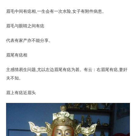
眉毛中间有痣相,一生会有一次水险,女子有附件病患。
眉毛与眼睛之间有痣
代表有家产亦不能分享。
眉尾有痣相
主感情易生问题,尤以左边眉尾有痣为甚。有云：右眉尾有痣,妻奸
夫不知。
眉上有痣近眉头