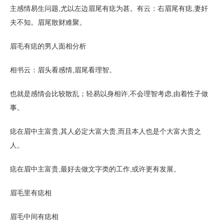
主感情易生问题,尤以左边眉尾有痣为甚。有云：右眉尾有痣,妻奸
夫不知。眉尾散财难聚。
眉毛有痣的男人面相分析
相书云：眉头看感情,眉尾看理智。
也就是感情会比较散乱；轻易以身相许,不会理智考虑,由着性子做
事。
痣在眉中主富贵,其人必定大富大贵,而且本人也是个大富大贵之
人。
痣在眉中主富贵,最好去做文字类的工作,或许更有发展。
眉毛里有痣相
眉毛中间有痣相