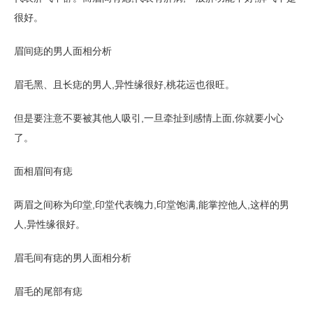
很好。
眉间痣的男人面相分析
眉毛黑、且长痣的男人,异性缘很好,桃花运也很旺。
但是要注意不要被其他人吸引,一旦牵扯到感情上面,你就要小心
了。
面相眉间有痣
两眉之间称为印堂,印堂代表魄力,印堂饱满,能掌控他人,这样的男
人,异性缘很好。
眉毛间有痣的男人面相分析
眉毛的尾部有痣