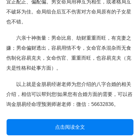
宜正配正、偏配偏。男女命局用神互为相生，或者格局互
不破坏为佳。命局组合后互不伤害对方命局原有的子女星
也不错。
六亲十神衡量：男命比肩、劫财重重而旺，有克妻之
嫌；男命偏财透出，容易用情不专，女命官杀混杂而无食
伤制化容易克夫，女命伤官、重重而旺，也容易克夫（克
夫是性格和处事方面）。
以上就是金朋易经谢老师为您介绍的八字合婚的相关
介绍，相信可以帮到您!如果您有合婚方面的需要，可以咨
询金朋易经命理预测师谢老师：微信：56632836。
点击阅读全文