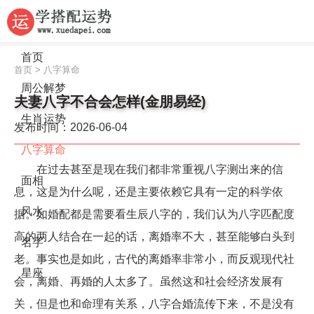
首页
首页
>
八字算命
周公解梦
夫妻八字不合会怎样(金朋易经)
生肖运势
发布时间：2026-06-04
八字算命
在过去甚至是现在我们都非常重视八字测出来的信
面相
息，这是为什么呢，还是主要依赖它具有一定的科学依
风水
据。如婚配都是需要看生辰八字的，我们认为八字匹配度
高的两人结合在一起的话，离婚率不大，甚至能够白头到
名字
老。事实也是如此，古代的离婚率非常小，而反观现代社
星座
会，离婚、再婚的人太多了。虽然这和社会经济发展有
关，但是也和命理有关系，八字合婚流传下来，不是没有