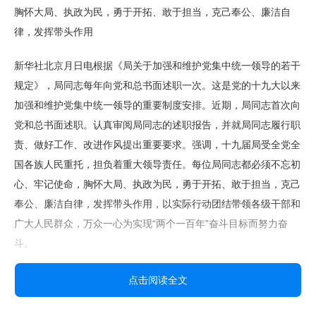
胸怀大局、执政为民，勇于开拓、敢于担当，克己奉公、廉洁自
律，发挥带头作用
新华社北京月日电根据《局关于加强和维护党集中统一领导的若干
规定》，局同志每年向党和总书面述职一次。这是党的十九大以来
加强和维护党集中统一领导的重要制度安排。近期，局同志首次向
党和总书面述职。认真审阅局同志的述职报告，并就局同志履行职
责、做好工作、改进作风提出重要要求。强调，十九届局受全党全
国各族人民重托，担负着重大领导责任。每位局同志都必须不忘初
心、牢记使命，胸怀大局、执政为民，勇于开拓、敢于担当，克己
奉公、廉洁自律，发挥带头作用，以实际行动团结带领各级干部和
广大人民群众，万众一心为实现“两个一百年”奋斗目标而努力奋
斗。
局同志结合分工，一年来思想工作实际特别是党的十九大以来履职
点击阅读全文
情况，以严肃认真的态度和高度负责的精神撰写了述职报告，在工