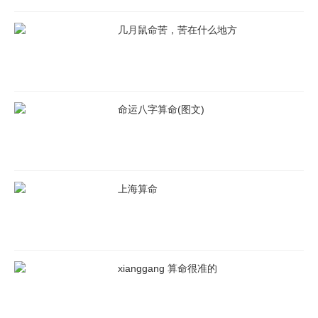
区扎实开展学习贯彻活动，努力在学懂弄通做实上下真夫、实夫。
几月鼠命苦，苦在什么地方
三是带头落实重大问题请示报告制度。局同志严格执行请示报告有
关规定，及时向党和总报告贯彻执行党决策部署进展情况，自觉向
党和总请示重大问题、重要事项、重大工作，自觉做到对党忠诚、
襟怀坦白，做上的明白人、老实人。
命运八字算命(图文)
四是带头贯彻执行集中制。局同志自觉坚持集中制各项制度，在分
管领域、分管工作中发扬，实行正确集中，严格按程序决策、按规
矩办事，维护党性原则基础上的团结。大家以普通党员身份参加党
上海算命
的组织，坦诚开展批评和自我批评，坚决防止和反对个人主义、分
散主义、主义、本位主义、好人主义，决不搞一言堂、家长制。
五是带头推动党决策部署贯彻落实。局同志以强烈的担当精神，围
绕大局履职尽责，不折不扣贯彻执行党各项决策部署，精心组织、
xianggang 算命很准的
扎实推进党和各项工作，强化督查问责、落实见效，着力突出矛盾
和问题，有效防范化解风险挑战，确保党各项决策部署落到实处。