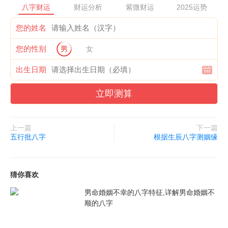
作总结中坚持实事求是，有经验提炼和问题分析，也有党性剖析和
八字财运
财运分析
紫微财运
2025运势
改进措施，从严要求、自省自励，体现了局同志带头贯彻全面从严
您的姓名
治党的要求。
您的性别
男
女
局同志的述职报告主要涵盖个方面的内容。
出生日期
一是带头增强“四个意识”，坚定维护以同志为核心的党权威和集中
统一领导。局同志自觉维护总党的核心、全党的核心地位，自觉把
立即测算
维护以同志为核心的党权威和集中统一领导作为原则和根本规矩，
坚决执行党的路线，严格遵守纪律和规矩，坚决在立场、方向、原
上一篇
下一篇
则、道路上同以同志为核心的党保持高度一致。
五行批八字
根据生辰八字测姻缘
二是带头学习贯彻新时代社会主义思想和党的十九大精神。局同志
坚持用思主义化成果wuzhuang头脑，打牢理想信念根基。特别是
猜你喜欢
党的十九大以来，坚持把学习贯彻党的十九大精神作为首要任务，
男命婚姻不幸的八字特征,详解男命婚姻不
在学习领会新时代社会主义思想上先学一步、学深一层，努力带头
顺的八字
学出觉悟、学出信仰、学出担当，推动所分管部门、领域或所在地