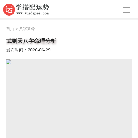
导航
首页
首页
>
八字算命
周公解梦
武则天八字命理分析
发布时间：2026-06-29
生肖运势
八字算命
面相
风水
名字
星座