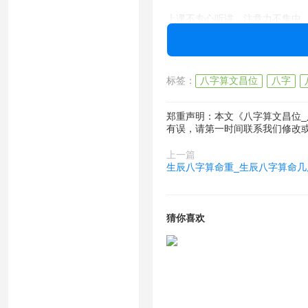
上课不专心听讲，注意力不集中
回家写作业拖拖拉拉，吼几遍都
标签：
八字算文昌位
八字
小动作太多，写个作业不是掉铅
郑重声明：本文《八字算文昌位
学习不爱用脑子，一道题讲了很
有误，请第一时间联系我们修改
打过骂过，都没用了，孩子反而
上一篇
生辰八字算命重_生辰八字算命几
每天回家第一件事拿玩或看电视
辅导他学习能气出心脏病，不管
猜你喜欢
平时都会的题，一到考试就做错
考试前异常紧张，往往会失常发