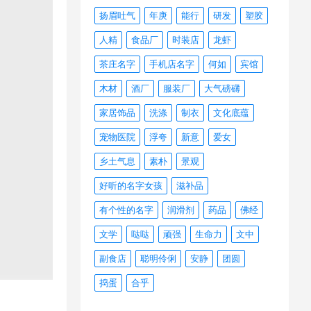
扬眉吐气
年庚
能行
研发
塑胶
人精
食品厂
时装店
龙虾
茶庄名字
手机店名字
何如
宾馆
木材
酒厂
服装厂
大气磅礴
家居饰品
洗涤
制衣
文化底蕴
宠物医院
浮夸
新意
爱女
乡土气息
素朴
景观
好听的名字女孩
滋补品
有个性的名字
润滑剂
药品
佛经
文学
哒哒
顽强
生命力
文中
副食店
聪明伶俐
安静
团圆
捣蛋
合乎