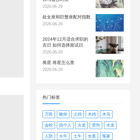
2026-06-29
处女座和巨蟹座配对指数
2026-06-29
2024年12月适合求职的
吉日 如何选择面试日
2026-06-29
将星 将星怎么查
2026-06-29
热门标签
万民
敬仰
土鸡
木鸡
木马
金蛇
四个人
火龙
受穷
水龙
人防
火牛
土牛
女真
冤家