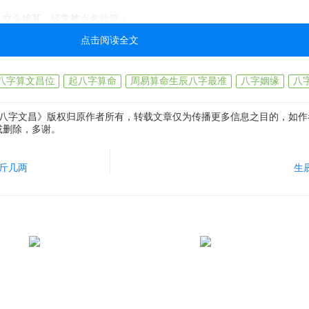
，交头接耳，经常被点名批评；
点击阅读全文
不管用，非得盯着他才行；
八字算文昌位
起八字算命
周易算命生辰八字最准
八字姻缘
八
笔就是捡橡皮，喝水上厕所不断；
_八字文昌》版权归原作者所有，转载文章仅为传播更多信息之目的，如作
多遍依然做错，经常应付应付家长；
或删除，多谢。
愈加调皮叛逆，甚至逃学打架上课睡觉；
斤几两
生
，课一边扔，不催着不动；
又不行，不管讲道理还是动粗，都不管用了；
，自己说是粗心，但平时却不会犯这种错误；
挥，很让人担心，自己也没事，但就是紧张；