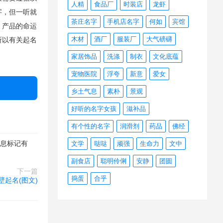
人精
食品厂
时装店
龙虾
字，但一听就
茶庄名字
手机店名字
何如
宾馆
、产品的命运
木材
酒厂
服装厂
大气磅礴
所以有关起名
家居饰品
洗涤
制衣
文化底蕴
宠物医院
浮夸
新意
爱女
乡土气息
素朴
景观
好听的名字女孩
滋补品
有个性的名字
润滑剂
药品
佛经
信息标记有
文学
哒哒
顽强
生命力
文中
副食店
聪明伶俐
安静
团圆
下一篇
捣蛋
合乎
壁起名(图文)