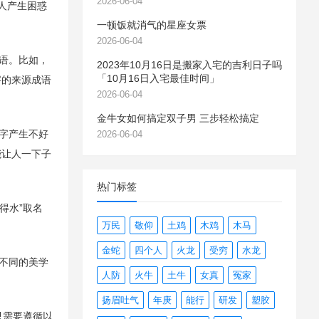
2026-06-04
人产生困惑
一顿饭就消气的星座女票
2026-06-04
语。比如，
2023年10月16日是搬家入宅的吉利日子吗
「10月16日入宅最佳时间」
字的来源成语
2026-06-04
金牛女如何搞定双子男 三步轻松搞定
字产生不好
2026-06-04
能让人一下子
热门标签
得水”取名
万民
敬仰
土鸡
木鸡
木马
金蛇
四个人
火龙
受穷
水龙
不同的美学
人防
火牛
土牛
女真
冤家
扬眉吐气
年庚
能行
研发
塑胶
只需要遵循以