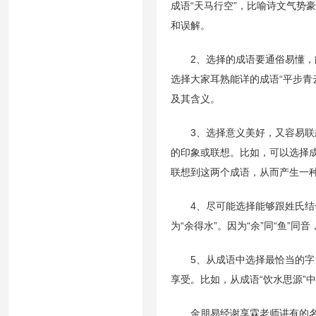
成语“天马行空”，比喻诗文气势
和误解。
2、选择的成语要通俗易懂，能
选择大家耳熟能详的成语“平步青云
及其含义。
3、选择意义美好，又容易联想
的印象或联想。比如，可以选择成语
联想到这两个成语，从而产生一
4、尽可能选择能够跟姓氏结合得
为“余得水”。因为“余”同“鱼”同
5、从成语中选择最恰当的字，
享受。比如，从成语“饮水思源”中
金朋易经谢享霖老师讲有的名字