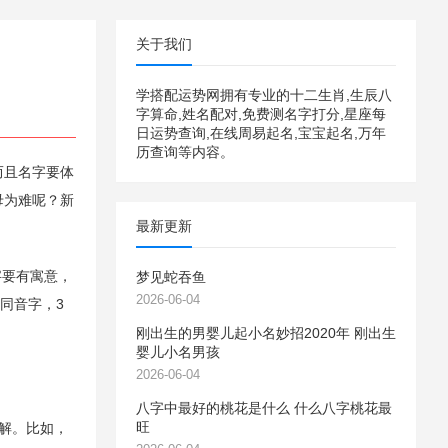
关于我们
学搭配运势网拥有专业的十二生肖,生辰八
字算命,姓名配对,免费测名字打分,星座每
日运势查询,在线周易起名,宝宝起名,万年
历查询等内容。
而且名字要体
母为难呢？新
最新更新
字要有寓意，
梦见蛇吞鱼
2026-06-04
同音字，3
刚出生的男婴儿起小名妙招2020年 刚出生
婴儿小名男孩
2026-06-04
八字中最好的桃花是什么 什么八字桃花最
旺
解。比如，