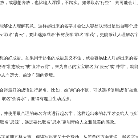
豪放，或思想奔放，也比喻人浮躁，不踏实。如果取名“行空”，则可能会让
够让人理解其意。这样起出来的名字才会让人容易联想出是出自哪个成
”取名“青云”，要比选择成语“长材茂学”取名“学茂”，更能够让人理解名
的好成语。如果用于起名的成语意义不佳，就会容易让人对起出来的名
“壮志凌云”或“直冲云霄”，来为自己的宝宝取名为“凌云”或“冲霄”，就
种志向远大、前途广阔的意境。
最好的成语进行起名。比如，姓“余”的小孩，可以选择使用成语“如鱼
音，取名“余得水”，显得有趣且生动活泼。
并使用最合理的命名方式进行起名字，这样起出来的名字才会给人与众
取名“思源”，远远要比取名“思水”更能带给人文雅优美的感觉。
可能五格大吉，但读写起来又十分费劲，从简单的方面来说，起名字