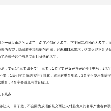
一就是重名的太多了、名字相似的太多了、字不同音相同的太多了，
未来的希望，隐藏着更加深刻的内涵，兴趣和目标追求，这怎么能不让父
为了给孩子起个有意义而且好听的名字。
，要做到“三要四不要”：三要：1名字要好听好叫好记便于书写，2名
不要：1我们尽力做到名字个性化，避免有重名现象，2名字不使用生僻字
或重音，4名字要避免有谐音绕口。
下几点：
让人一目了然，不会因为成语的歧义而让人对起出来的名字产生各种误