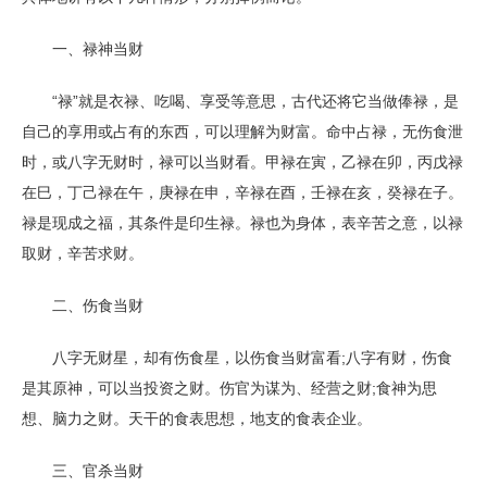
一、禄神当财
“禄”就是衣禄、吃喝、享受等意思，古代还将它当做俸禄，是
自己的享用或占有的东西，可以理解为财富。命中占禄，无伤食泄
时，或八字无财时，禄可以当财看。甲禄在寅，乙禄在卯，丙戊禄
在巳，丁己禄在午，庚禄在申，辛禄在酉，壬禄在亥，癸禄在子。
禄是现成之福，其条件是印生禄。禄也为身体，表辛苦之意，以禄
取财，辛苦求财。
二、伤食当财
八字无财星，却有伤食星，以伤食当财富看;八字有财，伤食
是其原神，可以当投资之财。伤官为谋为、经营之财;食神为思
想、脑力之财。天干的食表思想，地支的食表企业。
三、官杀当财