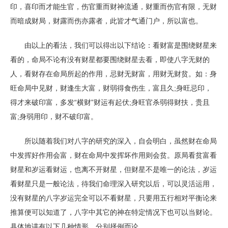
印，喜印而才能生官，伤官重而财神流通，财重而伤官有限，无财
而暗成财局，财露而伤亦露者，此皆才气通门户，所以富也。
由以上的看法，我们可以得出以下结论：看财富是围绕财星来
看的，命局不论有没有财星都要围绕财星去看，即使八字无财的
人，看财存在命局所起的作用，忌财无财富，用财无财贫。如：身
旺命局中见财，财逢生大富，财弱得食伤生，富且久;身旺忌印，
得才来破印富，多发“横财”财运有起伏;身旺官杀弱得财扶，贵且
富;身弱用印，财不破印富。
所以随着我们对八字的研究的深入，自会明白，虽然财在命局
中发挥好作用会富，财在命局中发挥坏作用则会贫。原局看贫富看
财星和岁运看财运，也离不开财星，但财星不是唯一的论法，岁运
看财星只是一般论法，待我们命理深入研究以后，可以灵活运用，
没有财星的八字岁运完全可以不看财星，只要用五行相对平衡论来
推算便可以知道了，八字中其它的神在特定情况下也可以当财论。
具体地讲有以下几种情形，分别择例而论。