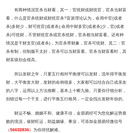
有两种情况官杀当财看，其一：官统财或财统官，官杀当财富
看，什么是官杀统财或财统官杀?盲派理论认为，命局中官(或者
杀)多财少，财可统官(或者杀);命局中财多官(或者杀)少，官(或者
杀)可统财，不管财统官杀或官杀统财，官杀都当财富看。还有种
情况是干财支官(或者杀)，为官杀带财象，官杀可统财。其二：官
杀有制，但制服不太好，官杀可以当财富看。官杀当财富看时，其
财富级别会很高。
所以发财之年，只要五行相对平衡便可以发财，流年得平衡发
财，大平衡发大财，发财的命例很多，大家都可以结合自己或亲友
的八字，运用以上方法推断，基本上十断九验。只要你仔细分析，
别错过每一个干支，进行平衡五行格局，一定会找出发财年份的。
财运不畅、婚姻不和、健康不佳，金朋易经可为您化解运势衰
败的境况，催财旺运，助益姻缘、事业，可添加金朋易经微信号
（
56632836
）为你排忧解难。