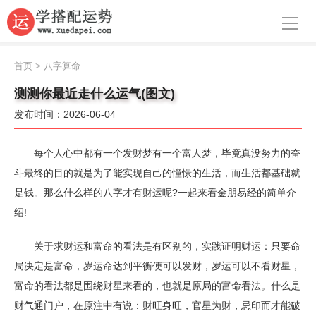
导航
首页
首页
>
八字算命
周公解梦
测测你最近走什么运气(图文)
发布时间：2026-06-04
生肖运势
八字算命
每个人心中都有一个发财梦有一个富人梦，毕竟真没努力的奋
斗最终的目的就是为了能实现自己的憧憬的生活，而生活都基础就
面相
是钱。那么什么样的八字才有财运呢?一起来看金朋易经的简单介
绍!
风水
名字
关于求财运和富命的看法是有区别的，实践证明财运：只要命
局决定是富命，岁运命达到平衡便可以发财，岁运可以不看财星，
星座
富命的看法都是围绕财星来看的，也就是原局的富命看法。什么是
财气通门户，在原注中有说：财旺身旺，官星为财，忌印而才能破