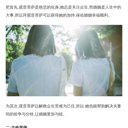
把首先,观音菩萨是慈悲的化身,她总是关注众生,而婚姻是人生中的
大事,所以拜观音菩萨可以获得她的加持,保佑婚姻幸福顺利。
为其次,观音菩萨以解救众生苦难为己任,所以 她也能帮助解决夫妻
间的纷争与分歧,让婚姻更加与睦。
二:文殊菩萨