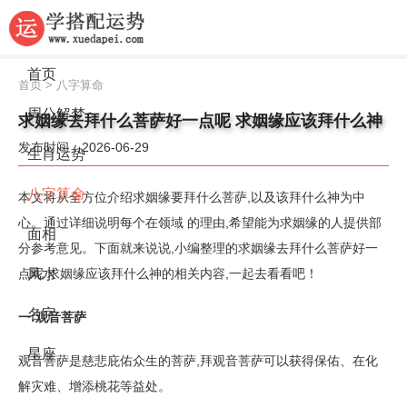
首页
首页
>
八字算命
周公解梦
求姻缘去拜什么菩萨好一点呢 求姻缘应该拜什么神
发布时间：2026-06-29
生肖运势
八字算命
本文将从全方位介绍求姻缘要拜什么菩萨,以及该拜什么神为中
心。通过详细说明每个在领域 的理由,希望能为求姻缘的人提供部
面相
分参考意见。下面就来说说,小编整理的求姻缘去拜什么菩萨好一
点呢 求姻缘应该拜什么神的相关内容,一起去看看吧！
风水
名字
一:观音菩萨
星座
观音菩萨是慈悲庇佑众生的菩萨,拜观音菩萨可以获得保佑、在化
解灾难、增添桃花等益处。