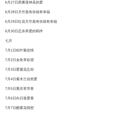
6月27日西番莲神圣的爱
6月28日天竺葵有你就有幸福
6月29日红花天竺葵有你就有幸福
6月30日忍东草爱的羁绊
七月
7月1日松叶菊怠情
7月2日金鱼草欲望
7月3日罂粟花忘却
7月4日紫木兰自然爱
7月5日熏衣草芳香
7月6日向日葵爱慕
7月7日醋栗花猜想