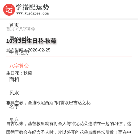
首页
首页
>
八字算命
周公解梦
10月3日生日花-秋菊
发布时间：2026-02-25
生肖运势
八字算命
生日花：秋菊
面相
风水
雅典主教，圣迪欧尼西斯?阿雷欧巴吉达之花
名字
星座
自古以来，基督教里就有将圣人与特定花朵连结在一起的习惯，这
因循于教会在纪念圣人时，常以盛开的花朵点缀祭坛所致！而在中