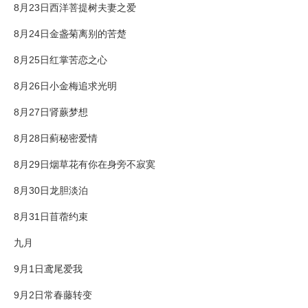
8月23日西洋菩提树夫妻之爱
8月24日金盏菊离别的苦楚
8月25日红掌苦恋之心
8月26日小金梅追求光明
8月27日肾蕨梦想
8月28日蓟秘密爱情
8月29日烟草花有你在身旁不寂寞
8月30日龙胆淡泊
8月31日苜蓿约束
九月
9月1日鸢尾爱我
9月2日常春藤转变