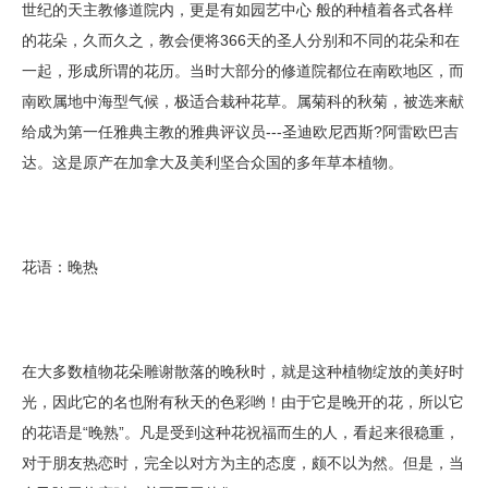
世纪的天主教修道院内，更是有如园艺中心 般的种植着各式各样
的花朵，久而久之，教会便将366天的圣人分别和不同的花朵和在
一起，形成所谓的花历。当时大部分的修道院都位在南欧地区，而
南欧属地中海型气候，极适合栽种花草。属菊科的秋菊，被选来献
给成为第一任雅典主教的雅典评议员---圣迪欧尼西斯?阿雷欧巴吉
达。这是原产在加拿大及美利坚合众国的多年草本植物。
花语：晚热
在大多数植物花朵雕谢散落的晚秋时，就是这种植物绽放的美好时
光，因此它的名也附有秋天的色彩哟！由于它是晚开的花，所以它
的花语是“晚熟”。凡是受到这种花祝福而生的人，看起来很稳重，
对于朋友热恋时，完全以对方为主的态度，颇不以为然。但是，当