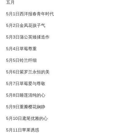
五月
5月1日西洋报春青年时代
5月2日金凤花孩子气
5月3日蒲公英矮揉造作
5月4日草莓尊重
5月5日铃兰纤细
5月6日紫罗兰永恒的美
5月7日草莓爱与尊敬
5月8日睡莲清纯的心
5月9日重瓣樱花娴静
5月10日鸢尾优雅的心
5月11日苹果诱惑