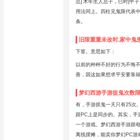
忌] 木年生人忌子，巳时[甲
用法同上。四柱见鬼限代表
条。
旧限重重未改时,家中鬼
下签。意思如下：
以前的种种不好的行为不悔
善，因这如果想求平安要靠
梦幻西游手游捉鬼次数
有，手游抓鬼一天只有25次
跟PC上是同步的。其实，手
一个游戏。梦幻西游手游跟电
离线摆摊，能卖你梦幻PC游