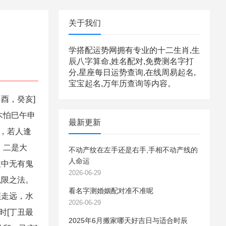
关于我们
学搭配运势网拥有专业的十二生肖,生
辰八字算命,姓名配对,免费测名字打
分,星座每日运势查询,在线周易起名,
宝宝起名,万年历查询等内容。
酉，癸亥]
 木怕巳午申
最新更新
寻，若人逢
 二是大
不动产纹在左手还是右手,手相不动产线的
人命运
柱中无有鬼
2026-06-29
鬼限之法。
看名字测婚姻配对准不准呢
须走远，水
2026-06-29
时[丁丑最
2025年6月搬家哪天好吉日与适合时辰