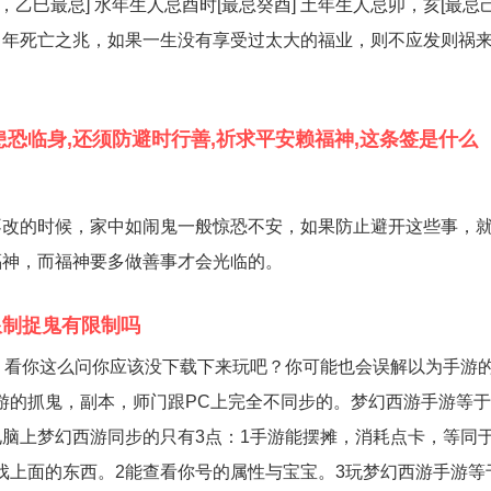
子，乙巳最忌] 水年生人忌酉时[最忌癸酉] 土年生人忌卯，亥[最忌
中年死亡之兆，如果一生没有享受过太大的福业，则不应发则祸
患恐临身,还须防避时行善,祈求平安赖福神,这条签是什么
不改的时候，家中如闹鬼一般惊恐不安，如果防止避开这些事，
福神，而福神要多做善事才会光临的。
限制捉鬼有限制吗
。看你这么问你应该没下载下来玩吧？你可能也会误解以为手游
游的抓鬼，副本，师门跟PC上完全不同步的。梦幻西游手游等
脑上梦幻西游同步的只有3点：1手游能摆摊，消耗点卡，等同
戏上面的东西。2能查看你号的属性与宝宝。3玩梦幻西游手游等