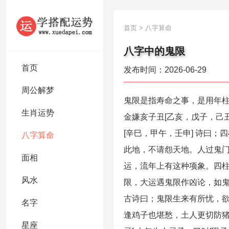
首页
>
八字算命
八字中的鬼限
首页
发布时间：2026-06-29
周公解梦
鬼限是指寿命之事，是用年柱
生肖运势
金嫌亥子丑[乙亥，戊子，己丑
[辛巳，甲午，壬申] 诗曰
八字算命
此地，不请怨天地。人过鬼门
面相
运，流年上有这种项象。四
风水
限，大运遇鬼限作凶论，如
古诗曰；鬼限生来有所忧，
名字
逢鸡子也堪愁，土人更切防猪
星座