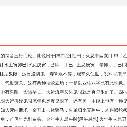
的纳音五行而论。此说出于[神白经] 经曰；火忌申酉亥[甲申，乙
] 水土寅卯巳[水忌戊寅，己卯，丁巳] [土忌庚寅，辛卯，丁巳]
；四柱见鬼限，运更逢阴鬼，寿算永不停，艰辛久住世，发即祸来
，气度萧关。这有两种推论立场；一是以四柱八字已有此现象。
柱中有鬼限，命当早亡。大运流年又见鬼限就是真鬼限到了。四
鬼限大运再逢鬼限流年也是真鬼限了。还有另一本经上也有一种
欲知人死向斯求，金哥出去休骑马，火弟归来莫跨牛，木遇鼠蛇
兔，难保年光到白头。金年生人忌午时[庚午最忌] 火年生人忌丑