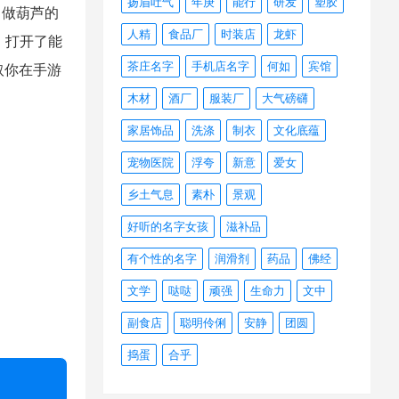
扬眉吐气
年庚
能行
研发
塑胶
叫做葫芦的
人精
食品厂
时装店
龙虾
，打开了能
茶庄名字
手机店名字
何如
宾馆
取你在手游
木材
酒厂
服装厂
大气磅礴
家居饰品
洗涤
制衣
文化底蕴
宠物医院
浮夸
新意
爱女
乡土气息
素朴
景观
好听的名字女孩
滋补品
有个性的名字
润滑剂
药品
佛经
文学
哒哒
顽强
生命力
文中
副食店
聪明伶俐
安静
团圆
捣蛋
合乎