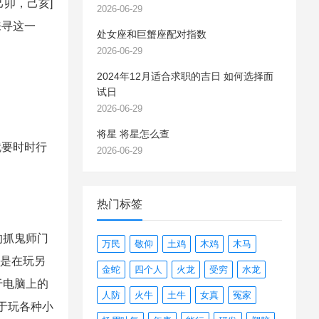
己卯，己亥]
2026-06-29
来寻这一
处女座和巨蟹座配对指数
2026-06-29
2024年12月适合求职的吉日 如何选择面
试日
2026-06-29
将星 将星怎么查
就要时时行
2026-06-29
热门标签
的抓鬼师门
万民
敬仰
土鸡
木鸡
木马
于是在玩另
金蛇
四个人
火龙
受穷
水龙
于电脑上的
人防
火牛
土牛
女真
冤家
于玩各种小