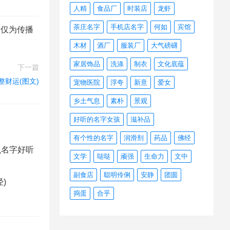
人精
食品厂
时装店
龙虾
茶庄名字
手机店名字
何如
宾馆
章仅为传播
木材
酒厂
服装厂
大气磅礴
家居饰品
洗涤
制衣
文化底蕴
下一篇
整财运(图文)
宠物医院
浮夸
新意
爱女
乡土气息
素朴
景观
好听的名字女孩
滋补品
有个性的名字
润滑剂
药品
佛经
么名字好听
文学
哒哒
顽强
生命力
文中
副食店
聪明伶俐
安静
团圆
)
捣蛋
合乎