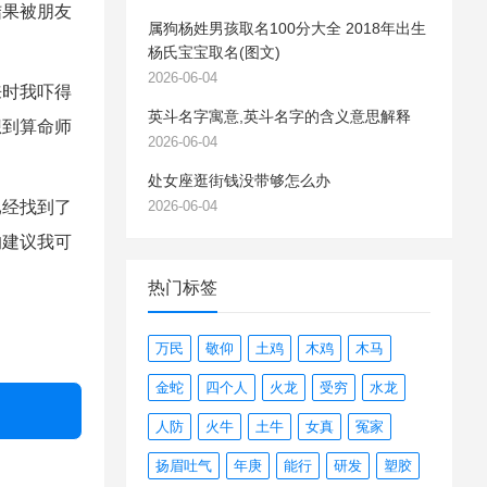
结果被朋友
属狗杨姓男孩取名100分大全 2018年出生
杨氏宝宝取名(图文)
2026-06-04
时我吓得
英斗名字寓意,英斗名字的含义意思解释
想到算命师
2026-06-04
处女座逛街钱没带够怎么办
经找到了
2026-06-04
的建议我可
热门标签
万民
敬仰
土鸡
木鸡
木马
金蛇
四个人
火龙
受穷
水龙
人防
火牛
土牛
女真
冤家
扬眉吐气
年庚
能行
研发
塑胶