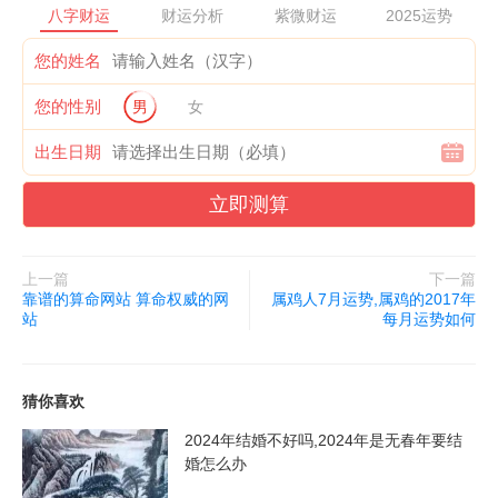
己的优势。
八字财运
财运分析
紫微财运
2025运势
靠谱的算命先生的优势
您的姓名
您的性别
男
女
靠谱的算命先生的优势在于他们的历史底蕴和道德素养。他们具有
一定的文化底蕴和道德修养，在社区内口碑良好；他们的经验丰
出生日期
富，通过多年的实践，积累了很多成功案例和经验，可以更好的帮
立即测算
助顾客解决问题；他们对待客户真诚，态度友好，让客户放心，更
能树立口碑。
上一篇
下一篇
比较好的算命先生的优势
靠谱的算命网站 算命权威的网
属鸡人7月运势,属鸡的2017年
站
每月运势如何
比较好的算命先生的优势在于他们的专业技能和市场敏锐度。他们
通常更注重提升自己的技能水平，不断学习新知识和技能，以迎合
猜你喜欢
市场需求；并且具有更强的市场意识和敏锐度，可以更好地把握市
场趋势，及时调整服务策略，提高自己的竞争力。
2024年结婚不好吗,2024年是无春年要结
婚怎么办