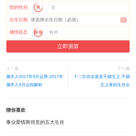
您的性别
男
女
出生日期
感情状态
单身
有伴
立即测算
上一篇
下一篇
属羊人2017年9月运势,2017年
十二生肖女谁是不婚主义,不婚
属羊人9月运程解析
主义者的生肖女
猜你喜欢
事业爱情两得意的五大生肖