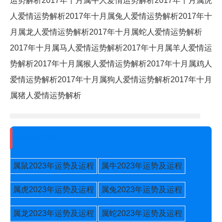
运势解析2017年十月属牛人爱情运势解析2017年十月属虎
人爱情运势解析2017年十月属兔人爱情运势解析2017年十
月属龙人爱情运势解析2017年十月属蛇人爱情运势解析
2017年十月属马人爱情运势解析2017年十月属羊人爱情运
势解析2017年十月属猴人爱情运势解析2017年十月属鸡人
爱情运势解析2017年十月属狗人爱情运势解析2017年十月
属猪人爱情运势解析
2023年运势
属鼠2023年运势及运程
属牛2023年运势及运程
属虎2023年运势及运程
属兔2023年运势及运程
属龙2023年运势及运程
属蛇2023年运势及运程