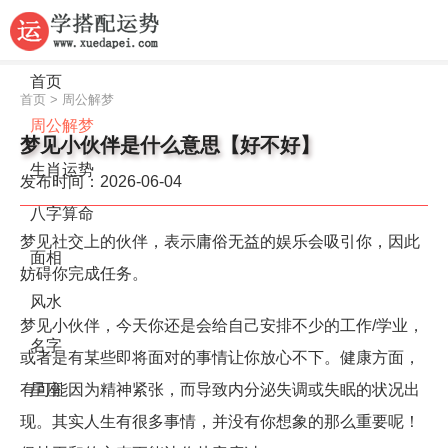
首页
首页
>
周公解梦
周公解梦
梦见小伙伴是什么意思【好不好】
生肖运势
发布时间：2026-06-04
八字算命
梦见社交上的伙伴，表示庸俗无益的娱乐会吸引你，因此
面相
妨碍你完成任务。
风水
梦见小伙伴，今天你还是会给自己安排不少的工作/学业，
名字
或者是有某些即将面对的事情让你放心不下。健康方面，
有可能因为精神紧张，而导致内分泌失调或失眠的状况出
星座
现。其实人生有很多事情，并没有你想象的那么重要呢！