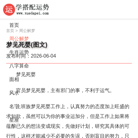
首页
首页
>
周公解梦
周公解梦
梦见死婴(图文)
生肖运势
发布时间：2026-06-04
八字算命
梦见死婴
面相
官员梦见死婴，主有邪门的事，不利于运气。
风水
上班族梦见死婴工作上，认真努力的态度加上旺盛的
名字
求知欲，虽然可以为你的事业运加分，但是工作上如果将
星座
蕴酿已久的想法变成现实，先做好计划，研究其具体的可
行性，这样才能减少不必要的失误，否则盲目的努力，只