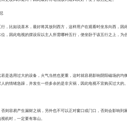
忌
五行，比如说喜木，最好将其放到西方，这样用户在观看时坐东向西，因
水位，因此电视的摆设应以主人所需哪种五行，便坐卧于该五行之上，为
实若是选用过大的设备，火气当然也更重，这时就容易影响阴阳磁场的均
家人的情绪急躁，并发生一些多余的是非灾祸，因此电视不宜购买过大的
，否则容易产生漏财之祸，另外也不可以正对窗口或门口，否则会影响到
电视机时，一定要有靠山。