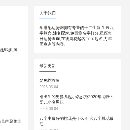
关于我们
学搭配运势网拥有专业的十二生肖,生辰八
字算命,姓名配对,免费测名字打分,星座每
日运势查询,在线周易起名,宝宝起名,万年
历查询等内容。
会影响到风
最新更新
梦见蛇吞鱼
2026-06-04
刚出生的男婴儿起小名妙招2020年 刚出生
婴儿小名男孩
2026-06-04
八字中最好的桃花是什么 什么八字桃花最
热量的聚集非
旺