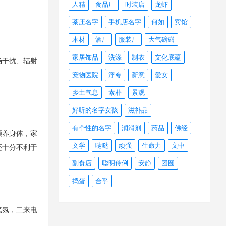
人精
食品厂
时装店
龙虾
茶庄名字
手机店名字
何如
宾馆
木材
酒厂
服装厂
大气磅礴
家居饰品
洗涤
制衣
文化底蕴
场干扰、辐射
宠物医院
浮夸
新意
爱女
乡土气息
素朴
景观
好听的名字女孩
滋补品
有个性的名字
润滑剂
药品
佛经
颐养身体，家
文学
哒哒
顽强
生命力
文中
还十分不利于
副食店
聪明伶俐
安静
团圆
捣蛋
合乎
气氛，二来电