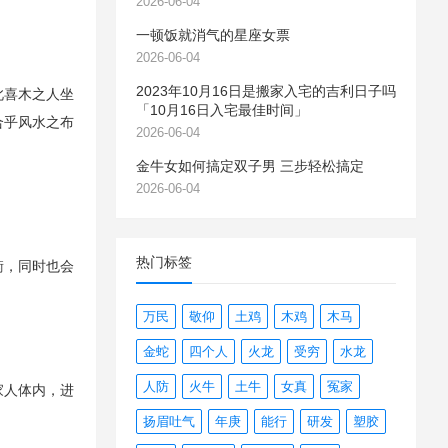
2026-06-04
一顿饭就消气的星座女票
2026-06-04
2023年10月16日是搬家入宅的吉利日子吗
此喜木之人坐
「10月16日入宅最佳时间」
合乎风水之布
2026-06-04
金牛女如何搞定双子男 三步轻松搞定
2026-06-04
热门标签
衡，同时也会
。
万民
敬仰
土鸡
木鸡
木马
金蛇
四个人
火龙
受穷
水龙
人防
火牛
土牛
女真
冤家
家人体内，进
扬眉吐气
年庚
能行
研发
塑胶