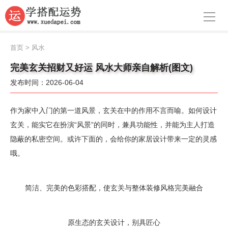
导航
首页
首页
>
风水
周公解梦
完美玄关招财又好运 风水大师亲自解析(图文)
发布时间：2026-06-04
生肖运势
八字算命
作为家中入门的第一道风景，玄关在中的作用不言而喻。如何设计
玄关，能实它在扮演“风景”的同时，兼具功能性，并能为主人打造
面相
隐蔽的私密空间。或许下面的，会给你的家居设计带来一定的灵感
哦。
风水
名字
简洁、完美的色彩搭配，使玄关与整体装修风格完美融合
星座
原生态的玄关设计，别具匠心